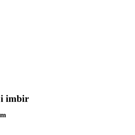
i imbir
em