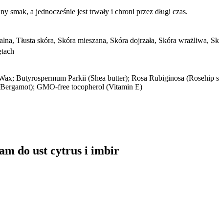
ny smak, a jednocześnie jest trwały i chroni przez długi czas.
lna, Tłusta skóra, Skóra mieszana, Skóra dojrzała, Skóra wrażliwa, S
ętach
ax; Butyrospermum Parkii (Shea butter); Rosa Rubiginosa (Rosehip seed
e Bergamot); GMO-free tocopherol (Vitamin E)
am do ust cytrus i imbir