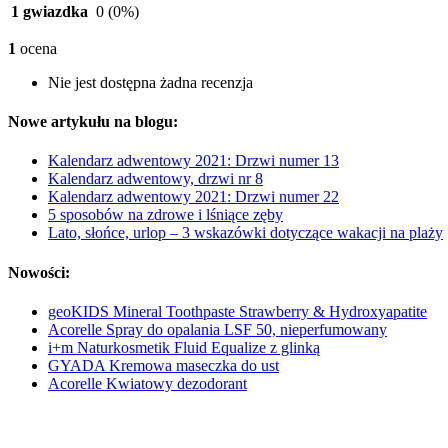
1 gwiazdka
0
(0%)
1
ocena
Nie jest dostępna żadna recenzja
Nowe artykułu na blogu:
Kalendarz adwentowy 2021: Drzwi numer 13
Kalendarz adwentowy, drzwi nr 8
Kalendarz adwentowy 2021: Drzwi numer 22
5 sposobów na zdrowe i lśniące zęby
Lato, słońce, urlop – 3 wskazówki dotyczące wakacji na plaży
Nowości:
geoKIDS Mineral Toothpaste Strawberry & Hydroxyapatite
Acorelle Spray do opalania LSF 50, nieperfumowany
i+m Naturkosmetik Fluid Equalize z glinką
GYADA Kremowa maseczka do ust
Acorelle Kwiatowy dezodorant