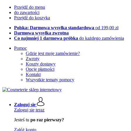
Przejdź do menu
do zawartości
Przejdź do koszyka
Polska: Darmowa wysyłka standardowa
od 199,00 zł
Darmowa wysyłka zwrotna
Co najmniej 1 darmowa próbka
do każdego zamówienia
Pomoc
Gdzie jest moje zamówienie?
Zwroty
Koszty dostawy
Opcje płatności
Kontakt
Wszystkie tematy pomocy
Zaloguj się
Zaloguj się teraz
Jesteś tu
po raz pierwszy?
Załóż konto