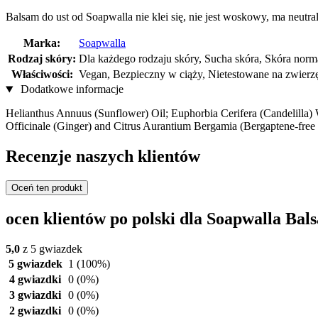
Balsam do ust od Soapwalla nie klei się, nie jest woskowy, ma neutral
Marka:
Soapwalla
Rodzaj skóry:
Dla każdego rodzaju skóry, Sucha skóra, Skóra norma
Właściwości:
Vegan, Bezpieczny w ciąży, Nietestowane na zwierz
Dodatkowe informacje
Helianthus Annuus (Sunflower) Oil; Euphorbia Cerifera (Candelilla) W
Officinale (Ginger) and Citrus Aurantium Bergamia (Bergaptene-fre
Recenzje naszych klientów
Oceń ten produkt
ocen klientów po polski dla Soapwalla Bals
5,0
z 5 gwiazdek
5 gwiazdek
1
(100%)
4 gwiazdki
0
(0%)
3 gwiazdki
0
(0%)
2 gwiazdki
0
(0%)