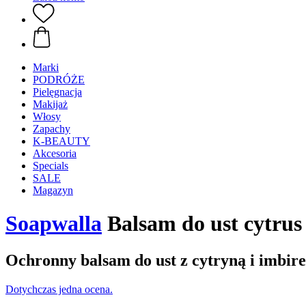
Marki
PODRÓŻE
Pielęgnacja
Makijaż
Włosy
Zapachy
K-BEAUTY
Akcesoria
Specials
SALE
Magazyn
Soapwalla
Balsam do ust cytrus 
Ochronny balsam do ust z cytryną i imbir
Dotychczas jedna ocena.