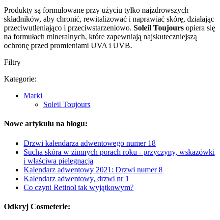
Produkty są formułowane przy użyciu tylko najzdrowszych
składników, aby chronić, rewitalizować i naprawiać skórę, działając
przeciwutleniająco i przeciwstarzeniowo.
Soleil Toujours
opiera się
na formułach mineralnych, które zapewniają najskuteczniejszą
ochronę przed promieniami UVA i UVB.
Filtry
Kategorie:
Marki
Soleil Toujours
Nowe artykułu na blogu:
Drzwi kalendarza adwentowego numer 18
Sucha skóra w zimnych porach roku - przyczyny, wskazówki
i właściwa pielęgnacja
Kalendarz adwentowy 2021: Drzwi numer 8
Kalendarz adwentowy, drzwi nr 1
Co czyni Retinol tak wyjątkowym?
Odkryj Cosmeterie: