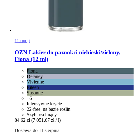
11 opcji
OZN
Lakier do paznokci niebieski/zielony,
Fiona (12 ml)
Fiona
Delaney
Vivienne
Eileen
Susanne
+6
Intensywne krycie
22-free, na bazie roślin
Szybkoschnący
84,62 zł
(7 051,67 zł / l)
Dostawa do 11 sierpnia