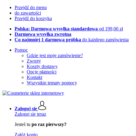
Przejdź do menu
do zawartości
Przejdź do koszyka
Polska: Darmowa wysyłka standardowa
od 199,00 zł
Darmowa wysyłka zwrotna
Co najmniej 1 darmowa próbka
do każdego zamówienia
Pomoc
Gdzie jest moje zamówienie?
Zwroty
Koszty dostawy
Opcje płatności
Kontakt
Wszystkie tematy pomocy
Zaloguj się
Zaloguj się teraz
Jesteś tu
po raz pierwszy?
Załóż konto