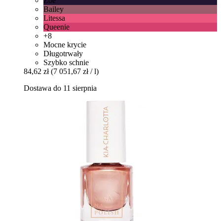
Zoe
Bailey
Litessa
Queenie
+8
Mocne krycie
Długotrwały
Szybko schnie
84,62 zł
(7 051,67 zł / l)
Dostawa do 11 sierpnia