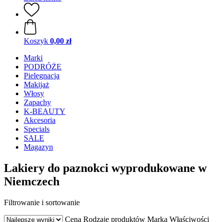
Koszyk
0,00 zł
Marki
PODRÓŻE
Pielęgnacja
Makijaż
Włosy
Zapachy
K-BEAUTY
Akcesoria
Specials
SALE
Magazyn
Lakiery do paznokci wyprodukowane w
Niemczech
Filtrowanie i sortowanie
Cena
Rodzaje produktów
Marka
Właściwości