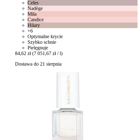
Celes
Nadège
Mila
Candice
Hilary
+6
Optymalne krycie
Szybko schnie
Pielęgnuje
84,62 zł
(7 051,67 zł / l)
Dostawa do 21 sierpnia