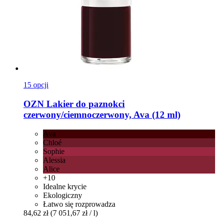
15 opcji
OZN
Lakier do paznokci
czerwony/ciemnoczerwony, Ava (12 ml)
Ava
Chloé
Sophie
Alessia
Alice
+10
Idealne krycie
Ekologiczny
Łatwo się rozprowadza
84,62 zł
(7 051,67 zł / l)