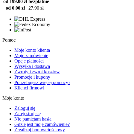
od 199,00 zł
bezpłatnie
od 0,00 zł
27,90 zł
Pomoc
Moje konto klienta
Moje zamówienie
Opcje płatności
Wysyłka i dostawa
Zwroty i zwrot kosztów
Promocje i kupony
Potrzebujesz więcej pomocy?
Klienci firmowi
Moje konto
Zaloguj się
Zarejestruj się
Nie pamiętam hasła
Gdzie jest moje zamówienie?
Zrealizuj bon wartościowy