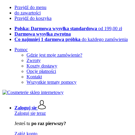
Przejdź do menu
do zawartości
Przejdź do koszyka
Polska: Darmowa wysyłka standardowa
od 199,00 zł
Darmowa wysyłka zwrotna
Co najmniej 1 darmowa próbka
do każdego zamówienia
Pomoc
Gdzie jest moje zamówienie?
Zwroty
Koszty dostawy
Opcje płatności
Kontakt
Wszystkie tematy pomocy
Zaloguj się
Zaloguj się teraz
Jesteś tu
po raz pierwszy?
Załóż konto