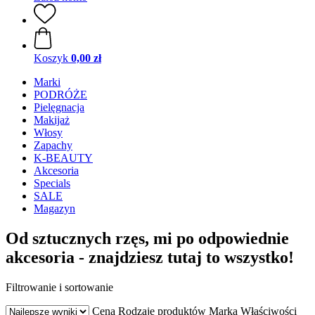
Koszyk
0,00 zł
Marki
PODRÓŻE
Pielęgnacja
Makijaż
Włosy
Zapachy
K-BEAUTY
Akcesoria
Specials
SALE
Magazyn
Od sztucznych rzęs, mi po odpowiednie
akcesoria - znajdziesz tutaj to wszystko!
Filtrowanie i sortowanie
Cena
Rodzaje produktów
Marka
Właściwości