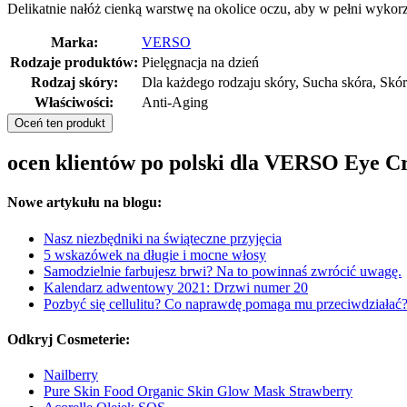
Delikatnie nałóż cienką warstwę na okolice oczu, aby w pełni wykor
Marka:
VERSO
Rodzaje produktów:
Pielęgnacja na dzień
Rodzaj skóry:
Dla każdego rodzaju skóry, Sucha skóra, Skór
Właściwości:
Anti-Aging
Oceń ten produkt
ocen klientów po polski dla VERSO Eye 
Nowe artykułu na blogu:
Nasz niezbędniki na świąteczne przyjęcia
5 wskazówek na długie i mocne włosy
Samodzielnie farbujesz brwi? Na to powinnaś zwrócić uwagę.
Kalendarz adwentowy 2021: Drzwi numer 20
Pozbyć się cellulitu? Co naprawdę pomaga mu przeciwdziałać
Odkryj Cosmeterie:
Nailberry
Pure Skin Food Organic Skin Glow Mask Strawberry