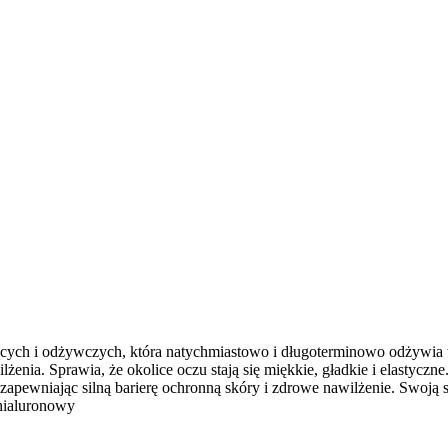
ących i odżywczych, która natychmiastowo i długoterminowo odżywia
ia. Sprawia, że okolice oczu stają się miękkie, gładkie i elastyczne. 
 zapewniając silną barierę ochronną skóry i zdrowe nawilżenie. Swoją
hialuronowy