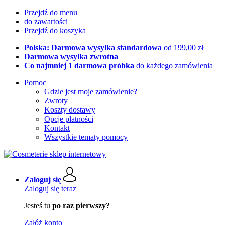
Przejdź do menu
do zawartości
Przejdź do koszyka
Polska: Darmowa wysyłka standardowa
od 199,00 zł
Darmowa wysyłka zwrotna
Co najmniej 1 darmowa próbka
do każdego zamówienia
Pomoc
Gdzie jest moje zamówienie?
Zwroty
Koszty dostawy
Opcje płatności
Kontakt
Wszystkie tematy pomocy
Zaloguj się
Zaloguj się teraz
Jesteś tu
po raz pierwszy?
Załóż konto