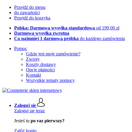
Przejdź do menu
do zawartości
Przejdź do koszyka
Polska: Darmowa wysyłka standardowa
od 199,00 zł
Darmowa wysyłka zwrotna
Co najmniej 1 darmowa próbka
do każdego zamówienia
Pomoc
Gdzie jest moje zamówienie?
Zwroty
Koszty dostawy
Opcje płatności
Kontakt
Wszystkie tematy pomocy
Zaloguj się
Zaloguj się teraz
Jesteś tu
po raz pierwszy?
Załóż konto