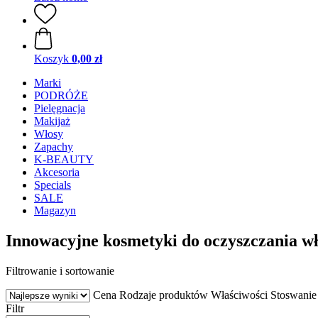
Koszyk
0,00 zł
Marki
PODRÓŻE
Pielęgnacja
Makijaż
Włosy
Zapachy
K-BEAUTY
Akcesoria
Specials
SALE
Magazyn
Innowacyjne kosmetyki do oczyszczania w
Filtrowanie i sortowanie
Cena
Rodzaje produktów
Właściwości
Stoswanie
Filtr