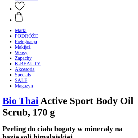
Marki
PODRÓŻE
Pielęgnacja
Makijaż
Włosy
Zapachy
K-BEAUTY
Akcesoria
Specials
SALE
Magazyn
Bio Thai
Active Sport Body Oil
Scrub, 170 g
Peeling do ciała bogaty w minerały na
bazie soli himalajskiej