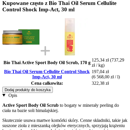
Kupowane często z Bio Thai Oil Serum Cellulite
Control Shock Imp-Act, 30 ml
125,34 zł
(737,29
Bio Thai Active Sport Body Oil Scrub, 170 g
zł / kg)
Bio Thai Oil Serum Cellulite Control Shock
197,04 zł
Imp-Act, 30 ml
(6 568,00 zł / l)
Cena całkowita:
322,38 zł
Dodaj produkty do koszyka
Opis
Active Sport Body Oil Scrub
to bogaty w minerały peeling do
ciała na bazie soli himalajskiej.
Skutecznie usuwa martwe komórki skóry. Cenne składniki, takie jak
suszone zioła z mieszanką olejków eterycznych, sprzyjają krążeniu