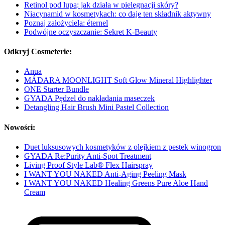
Retinol pod lupą: jak działa w pielęgnacji skóry?
Niacynamid w kosmetykach: co daje ten składnik aktywny
Poznaj założyciela: éternel
Podwójne oczyszczanie: Sekret K-Beauty
Odkryj Cosmeterie:
Anua
MÁDARA MOONLIGHT Soft Glow Mineral Highlighter
ONE Starter Bundle
GYADA Pędzel do nakładania maseczek
Detangling Hair Brush Mini Pastel Collection
Nowości:
Duet luksusowych kosmetyków z olejkiem z pestek winogron
GYADA Re:Purity Anti-Spot Treatment
Living Proof Style Lab® Flex Hairspray
I WANT YOU NAKED Anti-Aging Peeling Mask
I WANT YOU NAKED Healing Greens Pure Aloe Hand
Cream