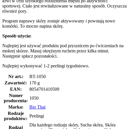
krwi w celu szybkiego rozluźnienia mięśni po aktywności
sportowej. Ciało jest rewitalizowane w naturalny sposób. Oczyszcza
również pory.
Program naprawy skóry zostaje aktywowany i powstają nowe
komórki. To mocno napina skórę.
Sposób użycia:
Najlepiej jest używać produktu pod prysznicem po ćwiczeniach na
mokrej skórze. Masuj okrężnym ruchem przez kilka minut.
Następnie spłucz pozostałości.
Najlepiej wykonywać 1-2 peelingi tygodniowo.
Nr art.:
BT-1050
Zawartość:
170 g
EAN:
8054701410509
Numer
1050
producenta:
Marka:
Bio Thai
Rodzaje
Peelingi
produktów:
Dla każdego rodzaju skóry, Sucha skóra, Skóra
Rodzaj