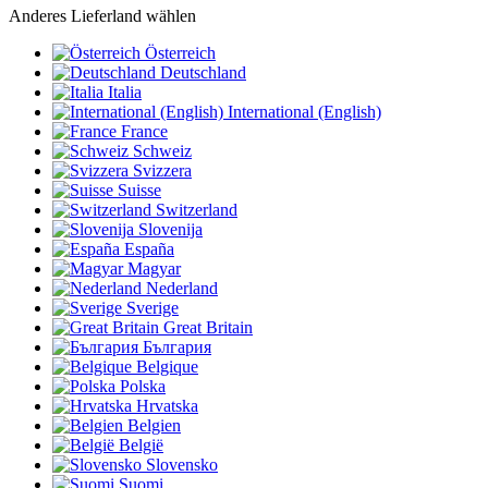
Anderes Lieferland wählen
Österreich
Deutschland
Italia
International (English)
France
Schweiz
Svizzera
Suisse
Switzerland
Slovenija
España
Magyar
Nederland
Sverige
Great Britain
България
Belgique
Polska
Hrvatska
Belgien
België
Slovensko
Suomi