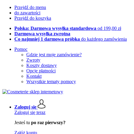
Przejdź do menu
do zawartości
Przejdź do koszyka
Polska: Darmowa wysyłka standardowa
od 199,00 zł
Darmowa wysyłka zwrotna
Co najmniej 1 darmowa próbka
do każdego zamówienia
Pomoc
Gdzie jest moje zamówienie?
Zwroty
Koszty dostawy
Opcje płatności
Kontakt
Wszystkie tematy pomocy
Zaloguj się
Zaloguj się teraz
Jesteś tu
po raz pierwszy?
Załóż konto