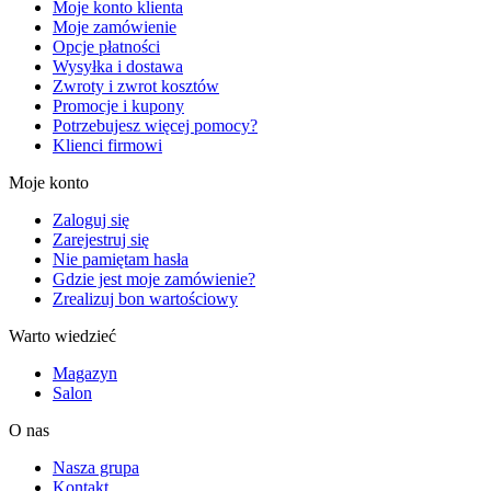
Moje konto klienta
Moje zamówienie
Opcje płatności
Wysyłka i dostawa
Zwroty i zwrot kosztów
Promocje i kupony
Potrzebujesz więcej pomocy?
Klienci firmowi
Moje konto
Zaloguj się
Zarejestruj się
Nie pamiętam hasła
Gdzie jest moje zamówienie?
Zrealizuj bon wartościowy
Warto wiedzieć
Magazyn
Salon
O nas
Nasza grupa
Kontakt