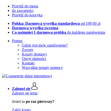
Przejdź do menu
do zawartości
Przejdź do koszyka
Polska: Darmowa wysyłka standardowa
od 199,00 zł
Darmowa wysyłka zwrotna
Co najmniej 1 darmowa próbka
do każdego zamówienia
Pomoc
Gdzie jest moje zamówienie?
Zwroty
Koszty dostawy
Opcje płatności
Kontakt
Wszystkie tematy pomocy
Zaloguj się
Zaloguj się teraz
Jesteś tu
po raz pierwszy?
Załóż konto