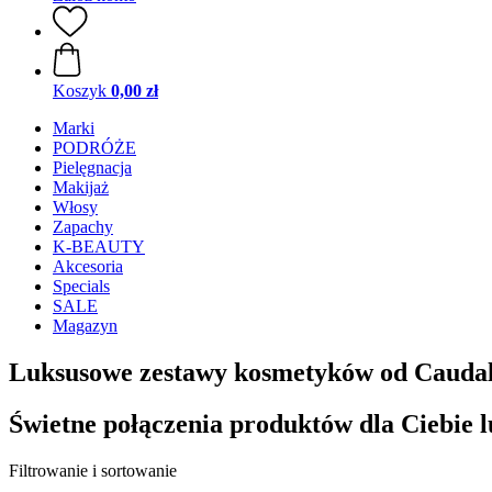
Koszyk
0,00 zł
Marki
PODRÓŻE
Pielęgnacja
Makijaż
Włosy
Zapachy
K-BEAUTY
Akcesoria
Specials
SALE
Magazyn
Luksusowe zestawy kosmetyków od Caudal
Świetne połączenia produktów dla Ciebie l
Filtrowanie i sortowanie