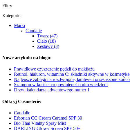
Filtry
Kategorie:
Marki
Caudalie
Twarz (47)
Ciało (18)
Zestawy (3)
Nowe artykułu na blogu:
Prawidłowe czyszczenie pędzli do makijażu
Retinol, hialuron, witamina C: składniki aktywne w kosmetyka
Najlepsze zabiegi na rozdwojone, łamliwe i przesuszone końc
Szampon w kostce: co powinieneś o nim wiedzieć!
Drzwi kalendarza adwentowego numer 1
Odkryj Cosmeterie:
Caudalie
Erborian CC Cream Caramel SPF 30
Bio Thai Vitality Spray Mist
DARLING Glowy Screen SPF 50+