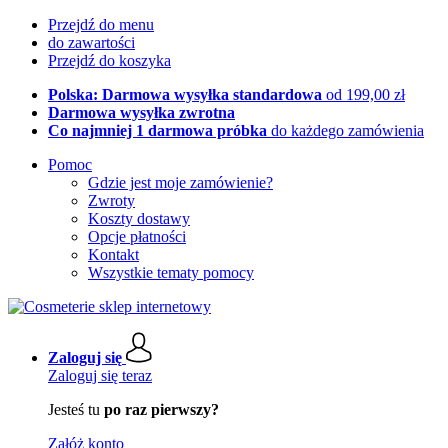
Przejdź do menu
do zawartości
Przejdź do koszyka
Polska: Darmowa wysyłka standardowa
od 199,00 zł
Darmowa wysyłka zwrotna
Co najmniej 1 darmowa próbka
do każdego zamówienia
Pomoc
Gdzie jest moje zamówienie?
Zwroty
Koszty dostawy
Opcje płatności
Kontakt
Wszystkie tematy pomocy
Zaloguj się
Zaloguj się teraz
Jesteś tu
po raz pierwszy?
Załóż konto