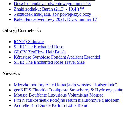
Drzwi kalendarza adwentowego numer 18
Znaki zodiaku: Baran (21.3. - 19.4.) ♈︎
5 sztuczek makijażu, aby powiększyć oczy
Kalendarz adwentowy 2021: Drzwi numer 17
Odkryj Cosmeterie:
IONIQ Skincare
SHIR The Enchanted Rose
GLOV ZenFlow Hair Brush
Kérastase Symbiose Fondant Apaisant Essentiel
SHIR The Enchanted Rose Travel Size
Nowości:
Mleczko pod prysznic i kuracja do włosów "Kaiserlinde"
geoKIDS Fluoride Toothpaste Strawberry & Hydroxyapatite
Mousse Bouffante Luxurious Volumising Mousse
i+m Naturkosmetik Potrójne serum hialuronowe z aloesem
Acorelle Bio Eau de Parfum Lotus Blanc