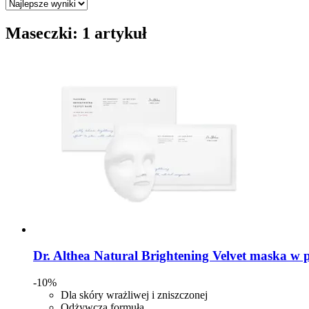
Maseczki: 1 artykuł
Dr. Althea
Natural Brightening Velvet maska w p
-10%
Dla skóry wrażliwej i zniszczonej
Odżywcza formuła