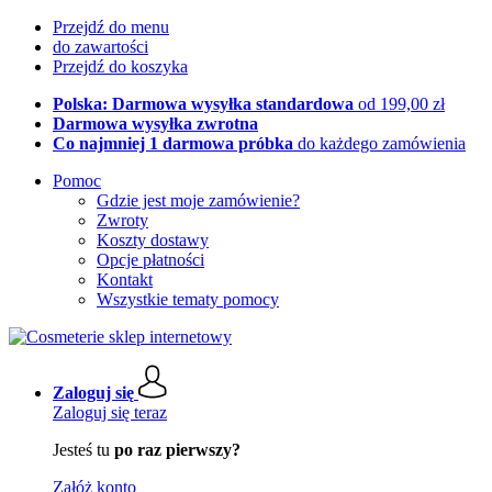
Przejdź do menu
do zawartości
Przejdź do koszyka
Polska: Darmowa wysyłka standardowa
od 199,00 zł
Darmowa wysyłka zwrotna
Co najmniej 1 darmowa próbka
do każdego zamówienia
Pomoc
Gdzie jest moje zamówienie?
Zwroty
Koszty dostawy
Opcje płatności
Kontakt
Wszystkie tematy pomocy
Zaloguj się
Zaloguj się teraz
Jesteś tu
po raz pierwszy?
Załóż konto