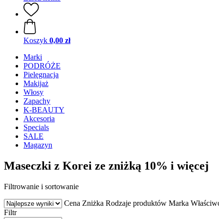
Koszyk
0,00 zł
Marki
PODRÓŻE
Pielęgnacja
Makijaż
Włosy
Zapachy
K-BEAUTY
Akcesoria
Specials
SALE
Magazyn
Maseczki z Korei ze zniżką 10% i więcej
Filtrowanie i sortowanie
Cena
Zniżka
Rodzaje produktów
Marka
Właściw
Filtr