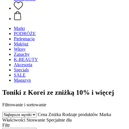
Marki
PODRÓŻE
Pielęgnacja
Makijaż
Włosy
Zapachy
K-BEAUTY
Akcesoria
Specials
SALE
Magazyn
Toniki z Korei ze zniżką 10% i więcej
Filtrowanie i sortowanie
Cena
Zniżka
Rodzaje produktów
Marka
Właściwości
Stoswanie
Specjalnie dla
Filtr