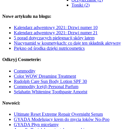
Toniki (2)
Nowe artykułu na blogu:
Kalendarz adwentowy 2021: Drzwi numer 10
Kalendarz adwentowy 2021: Drzwi numer 21
5 porad dotyczących pielęgnacji skóry latem
Niacynamid w kosmetykach: co daje ten składnik aktywny
Piękno od środka dzięki nutricosmetics
Odkryj Cosmeterie:
Commodity
Color WOW Dreaming Treatment
Rudolph Care Sun Body Lotion SPF 30
Commodity Ice(d) Personal Parfum
Selahatin Whitening Toothpaste Amorist
Nowości:
Ultimate Reset Extreme Repair Overnight Serum
GYADA Modelujący krem do mycia loków No-Poo
GYADA Płyn micelarny