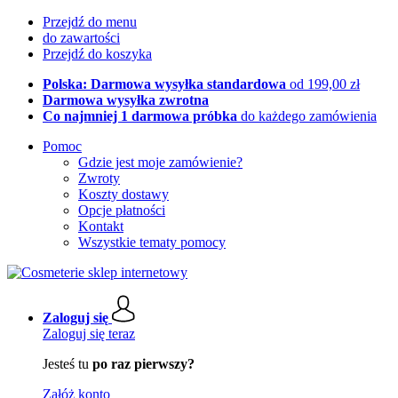
Przejdź do menu
do zawartości
Przejdź do koszyka
Polska: Darmowa wysyłka standardowa
od 199,00 zł
Darmowa wysyłka zwrotna
Co najmniej 1 darmowa próbka
do każdego zamówienia
Pomoc
Gdzie jest moje zamówienie?
Zwroty
Koszty dostawy
Opcje płatności
Kontakt
Wszystkie tematy pomocy
Zaloguj się
Zaloguj się teraz
Jesteś tu
po raz pierwszy?
Załóż konto