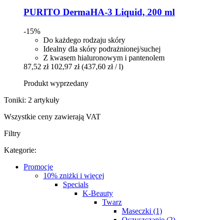
PURITO
DermaHA-​3 Liquid, 200 ml
-15%
Do każdego rodzaju skóry
Idealny dla skóry podrażnionej/suchej
Z kwasem hialuronowym i pantenolem
87,52 zł
102,97 zł
(437,60 zł / l)
Produkt wyprzedany
Toniki: 2 artykuły
Wszystkie ceny zawierają VAT
Filtry
Kategorie:
Promocje
10% zniżki i więcej
Specials
K-Beauty
Twarz
Maseczki (1)
Oczyszczanie (2)