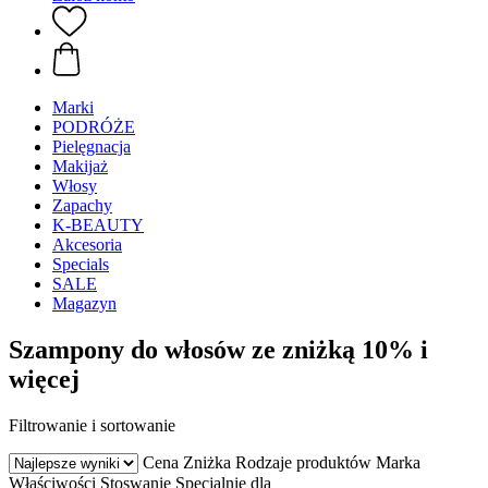
Marki
PODRÓŻE
Pielęgnacja
Makijaż
Włosy
Zapachy
K-BEAUTY
Akcesoria
Specials
SALE
Magazyn
Szampony do włosów ze zniżką 10% i
więcej
Filtrowanie i sortowanie
Cena
Zniżka
Rodzaje produktów
Marka
Właściwości
Stoswanie
Specjalnie dla