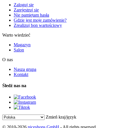
Zaloguj się
Zarejestruj się
Nie pamiętam hasła
Gdzie jest moje zamówienie?
Zrealizuj bon wartościowy
Warto wiedzieć
Magazyn
Salon
O nas
Nasza grupa
Kontakt
Śledź nas na
Zmień kraj/język
© 2010-2026
niceshops GmbH
- All rights reserved.