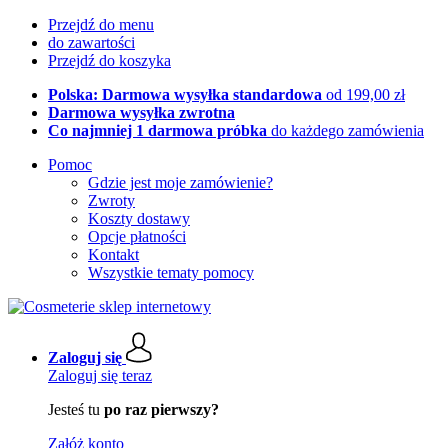
Przejdź do menu
do zawartości
Przejdź do koszyka
Polska: Darmowa wysyłka standardowa
od 199,00 zł
Darmowa wysyłka zwrotna
Co najmniej 1 darmowa próbka
do każdego zamówienia
Pomoc
Gdzie jest moje zamówienie?
Zwroty
Koszty dostawy
Opcje płatności
Kontakt
Wszystkie tematy pomocy
Zaloguj się
Zaloguj się teraz
Jesteś tu
po raz pierwszy?
Załóż konto