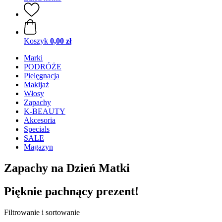
Koszyk
0,00 zł
Marki
PODRÓŻE
Pielęgnacja
Makijaż
Włosy
Zapachy
K-BEAUTY
Akcesoria
Specials
SALE
Magazyn
Zapachy na Dzień Matki
Pięknie pachnący prezent!
Filtrowanie i sortowanie