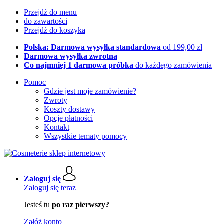
Przejdź do menu
do zawartości
Przejdź do koszyka
Polska: Darmowa wysyłka standardowa
od 199,00 zł
Darmowa wysyłka zwrotna
Co najmniej 1 darmowa próbka
do każdego zamówienia
Pomoc
Gdzie jest moje zamówienie?
Zwroty
Koszty dostawy
Opcje płatności
Kontakt
Wszystkie tematy pomocy
Zaloguj się
Zaloguj się teraz
Jesteś tu
po raz pierwszy?
Załóż konto