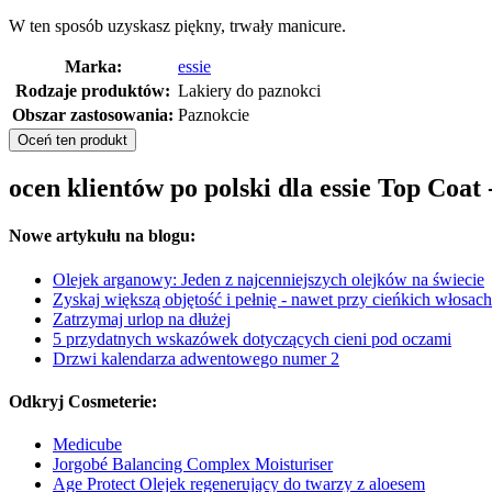
W ten sposób uzyskasz piękny, trwały manicure.
Marka:
essie
Rodzaje produktów:
Lakiery do paznokci
Obszar zastosowania:
Paznokcie
Oceń ten produkt
ocen klientów po polski dla essie Top Coat 
Nowe artykułu na blogu:
Olejek arganowy: Jeden z najcenniejszych olejków na świecie
Zyskaj większą objętość i pełnię - nawet przy cieńkich włosach
Zatrzymaj urlop na dłużej
5 przydatnych wskazówek dotyczących cieni pod oczami
Drzwi kalendarza adwentowego numer 2
Odkryj Cosmeterie:
Medicube
Jorgobé Balancing Complex Moisturiser
Age Protect Olejek regenerujący do twarzy z aloesem