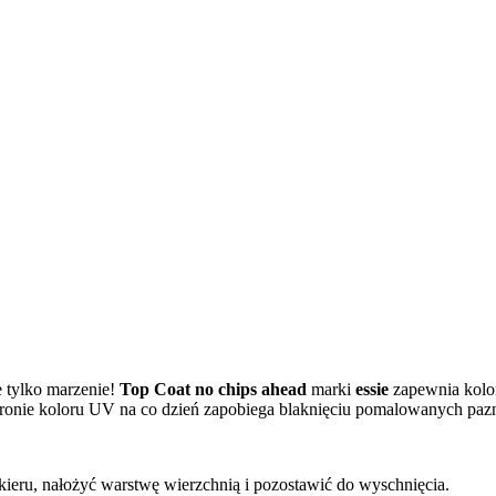
e tylko marzenie!
Top Coat
no chips ahead
marki
essie
zapewnia kolo
ochronie koloru UV na co dzień zapobiega blaknięciu pomalowanych paz
eru, nałożyć warstwę wierzchnią i pozostawić do wyschnięcia.