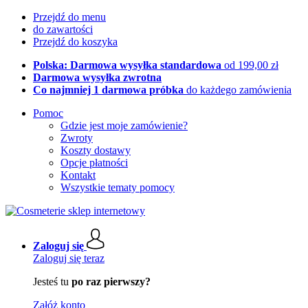
Przejdź do menu
do zawartości
Przejdź do koszyka
Polska: Darmowa wysyłka standardowa
od 199,00 zł
Darmowa wysyłka zwrotna
Co najmniej 1 darmowa próbka
do każdego zamówienia
Pomoc
Gdzie jest moje zamówienie?
Zwroty
Koszty dostawy
Opcje płatności
Kontakt
Wszystkie tematy pomocy
Zaloguj się
Zaloguj się teraz
Jesteś tu
po raz pierwszy?
Załóż konto