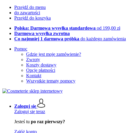
Przejdź do menu
do zawartości
Przejdź do koszyka
Polska: Darmowa wysyłka standardowa
od 199,00 zł
Darmowa wysyłka zwrotna
Co najmniej 1 darmowa próbka
do każdego zamówienia
Pomoc
Gdzie jest moje zamówienie?
Zwroty
Koszty dostawy
Opcje płatności
Kontakt
Wszystkie tematy pomocy
Zaloguj się
Zaloguj się teraz
Jesteś tu
po raz pierwszy?
Załóż konto