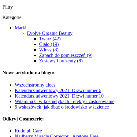
Filtry
Kategorie:
Marki
Evolve Organic Beauty
Twarz (42)
Ciało (19)
Włosy (8)
Zapach do pomieszczeń (9)
Zestawy i prezenty (8)
Nowe artykułu na blogu:
Wszechstronny aloes
Kalendarz adwentowy 2021: Drzwi numer 6
Kalendarz adwentowy 2021: Drzwi numer 10
Witamina C w kosmetykach - efekty i zastosowanie
5 wskazówek, jak dbać o środowisko w łazience
Odkryj Cosmeterie:
Rudolph Care
Nailberry Miracle Corrector - Acetone-Free