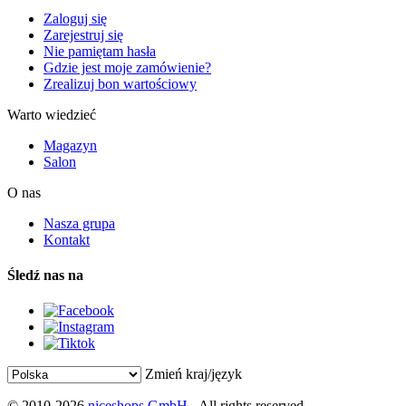
Zaloguj się
Zarejestruj się
Nie pamiętam hasła
Gdzie jest moje zamówienie?
Zrealizuj bon wartościowy
Warto wiedzieć
Magazyn
Salon
O nas
Nasza grupa
Kontakt
Śledź nas na
Zmień kraj/język
© 2010-2026
niceshops GmbH
- All rights reserved.