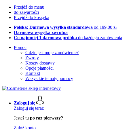
Przejdź do menu
do zawartości
Przejdź do koszyka
Polska: Darmowa wysyłka standardowa
od 199,00 zł
Darmowa wysyłka zwrotna
Co najmniej 1 darmowa próbka
do każdego zamówienia
Pomoc
Gdzie jest moje zamówienie?
Zwroty
Koszty dostawy
Opcje płatności
Kontakt
Wszystkie tematy pomocy
Zaloguj się
Zaloguj się teraz
Jesteś tu
po raz pierwszy?
Załóż konto