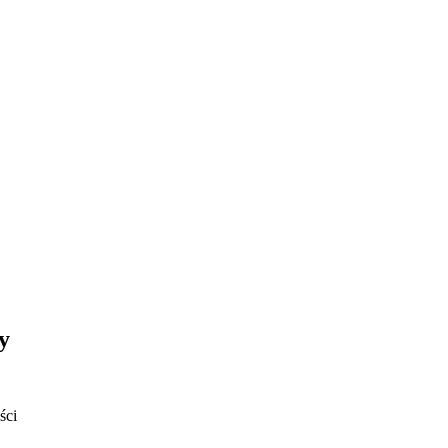
y
ści