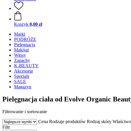
Koszyk
0,00 zł
Marki
PODRÓŻE
Pielęgnacja
Makijaż
Włosy
Zapachy
K-BEAUTY
Akcesoria
Specials
SALE
Magazyn
Pielęgnacja ciała od Evolve Organic Beaut
Filtrowanie i sortowanie
Cena
Rodzaje produktów
Rodzaj skóry
Właściwo
Filtr