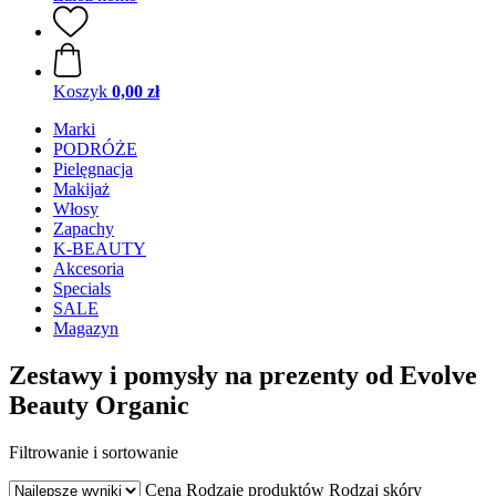
Koszyk
0,00 zł
Marki
PODRÓŻE
Pielęgnacja
Makijaż
Włosy
Zapachy
K-BEAUTY
Akcesoria
Specials
SALE
Magazyn
Zestawy i pomysły na prezenty od Evolve
Beauty Organic
Filtrowanie i sortowanie
Cena
Rodzaje produktów
Rodzaj skóry