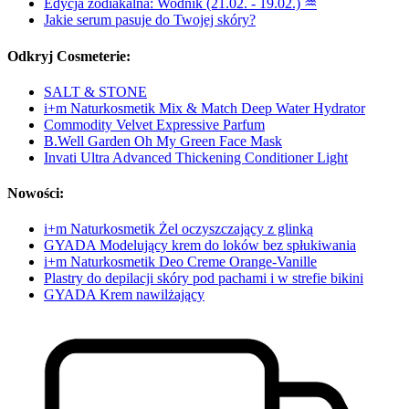
Edycja zodiakalna: Wodnik (21.02. - 19.02.) ♒
Jakie serum pasuje do Twojej skóry?
Odkryj Cosmeterie:
SALT & STONE
i+m Naturkosmetik Mix & Match Deep Water Hydrator
Commodity Velvet Expressive Parfum
B.Well Garden Oh My Green Face Mask
Invati Ultra Advanced Thickening Conditioner Light
Nowości:
i+m Naturkosmetik Żel oczyszczający z glinką
GYADA Modelujący krem do loków bez spłukiwania
i+m Naturkosmetik Deo Creme Orange-Vanille
Plastry do depilacji skóry pod pachami i w strefie bikini
GYADA Krem nawilżający