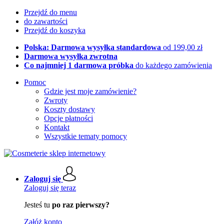
Przejdź do menu
do zawartości
Przejdź do koszyka
Polska: Darmowa wysyłka standardowa
od 199,00 zł
Darmowa wysyłka zwrotna
Co najmniej 1 darmowa próbka
do każdego zamówienia
Pomoc
Gdzie jest moje zamówienie?
Zwroty
Koszty dostawy
Opcje płatności
Kontakt
Wszystkie tematy pomocy
Zaloguj się
Zaloguj się teraz
Jesteś tu
po raz pierwszy?
Załóż konto