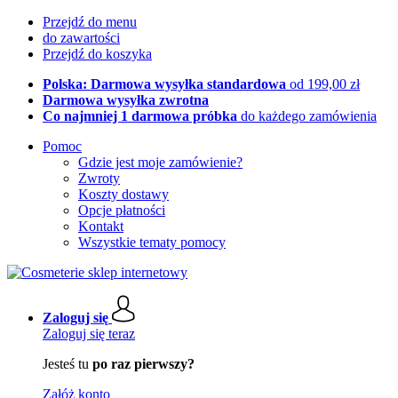
Przejdź do menu
do zawartości
Przejdź do koszyka
Polska: Darmowa wysyłka standardowa
od 199,00 zł
Darmowa wysyłka zwrotna
Co najmniej 1 darmowa próbka
do każdego zamówienia
Pomoc
Gdzie jest moje zamówienie?
Zwroty
Koszty dostawy
Opcje płatności
Kontakt
Wszystkie tematy pomocy
Zaloguj się
Zaloguj się teraz
Jesteś tu
po raz pierwszy?
Załóż konto