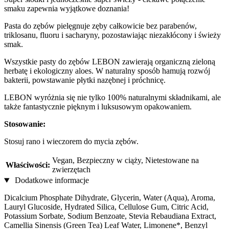
smaku zapewnia wyjątkowe doznania!
Pasta do zębów pielęgnuje zęby całkowicie bez parabenów,
triklosanu, fluoru i sacharyny, pozostawiając niezakłócony i świeży
smak.
Wszystkie pasty do zębów LEBON zawierają organiczną zieloną
herbatę i ekologiczny aloes. W naturalny sposób hamują rozwój
bakterii, powstawanie płytki nazębnej i próchnicę.
LEBON wyróżnia się nie tylko 100% naturalnymi składnikami, ale
także fantastycznie pięknym i luksusowym opakowaniem.
Stosowanie:
Stosuj rano i wieczorem do mycia zębów.
Vegan, Bezpieczny w ciąży, Nietestowane na
Właściwości:
zwierzętach
Dodatkowe informacje
Dicalcium Phosphate Dihydrate, Glycerin, Water (Aqua), Aroma,
Lauryl Glucoside, Hydrated Silica, Cellulose Gum, Citric Acid,
Potassium Sorbate, Sodium Benzoate, Stevia Rebaudiana Extract,
Camellia Sinensis (Green Tea) Leaf Water, Limonene*, Benzyl