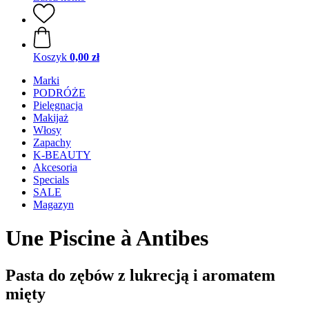
Koszyk
0,00 zł
Marki
PODRÓŻE
Pielęgnacja
Makijaż
Włosy
Zapachy
K-BEAUTY
Akcesoria
Specials
SALE
Magazyn
Une Piscine à Antibes
Pasta do zębów z lukrecją i aromatem
mięty