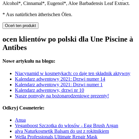
Alcohol*, Cinnamal*, Eugenol*, Aloe Barbadensis Leaf Extract.
* Aus natürlichen ätherischen Ölen.
Oceń ten produkt
ocen klientów po polski dla Une Piscine à
Antibes
Nowe artykułu na blogu:
Niacynamid w kosmetykach: co daje ten składnik aktywny
Kalendarz adwentowy 2021: Drzwi numer 14
Kalendarz adwentowy 2021: Drzwi numer 1
Kalendarz adwentowy, drzwi nr 10
Nasze pomysły na bożonarodzeniowe prezenty!
Odkryj Cosmeterie:
Anua
Veganboost Szczotka do włosów - Egg Brush Argan
alva Naturkosmetik Balsam do ust z rokitnikiem
Wella Professionals Ultimate Repair Mask