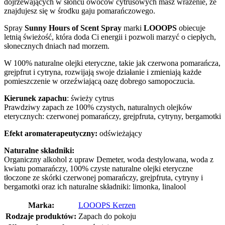
dojrzewających w słońcu owoców cytrusowych masz wrażenie, że
znajdujesz się w środku gaju pomarańczowego.
Spray
Sunny Hours of Scent Spray
marki
LOOOPS
obiecuje
letnią świeżość, która doda Ci energii i pozwoli marzyć o ciepłych,
słonecznych dniach nad morzem.
W 100% naturalne olejki eteryczne, takie jak czerwona pomarańcza,
grejpfrut i cytryna, rozwijają swoje działanie i zmieniają każde
pomieszczenie w orzeźwiającą oazę dobrego samopoczucia.
Kierunek zapachu
: świeży cytrus
Prawdziwy zapach ze 100% czystych, naturalnych olejków
eterycznych: czerwonej pomarańczy, grejpfruta, cytryny, bergamotki
Efekt aromaterapeutyczny:
odświeżający
Naturalne składniki:
Organiczny alkohol z upraw Demeter, woda destylowana, woda z
kwiatu pomarańczy, 100% czyste naturalne olejki eteryczne
tłoczone ze skórki czerwonej pomarańczy, grejpfruta, cytryny i
bergamotki oraz ich naturalne składniki: limonka, linalool
Marka:
LOOOPS Kerzen
Rodzaje produktów:
Zapach do pokoju