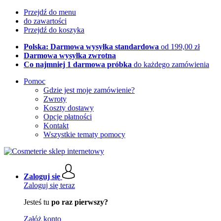
Przejdź do menu
do zawartości
Przejdź do koszyka
Polska: Darmowa wysyłka standardowa
od 199,00 zł
Darmowa wysyłka zwrotna
Co najmniej 1 darmowa próbka
do każdego zamówienia
Pomoc
Gdzie jest moje zamówienie?
Zwroty
Koszty dostawy
Opcje płatności
Kontakt
Wszystkie tematy pomocy
Zaloguj się
Zaloguj się teraz
Jesteś tu
po raz pierwszy?
Załóż konto