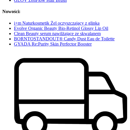
GLOV ZenFlow Hair Brush
Nowości:
i+m Naturkosmetik Żel oczyszczający z glinką
Evolve Organic Beauty Bio-Retinol Glossy Lip Oil
Clean Beauty serum nawilżające ze skwalanem
BORNTOSTANDOUT® Candy Dust Eau de Toilette
GYADA Re:Purity Skin Perfector Booster