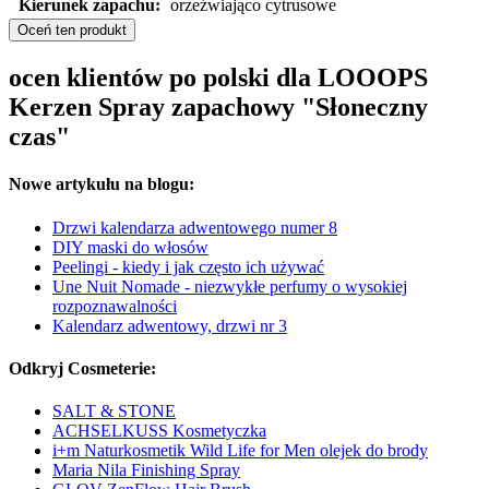
Kierunek zapachu:
orzeźwiająco cytrusowe
Oceń ten produkt
ocen klientów po polski dla LOOOPS
Kerzen Spray zapachowy "Słoneczny
czas"
Nowe artykułu na blogu:
Drzwi kalendarza adwentowego numer 8
DIY maski do włosów
Peelingi - kiedy i jak często ich używać
Une Nuit Nomade - niezwykłe perfumy o wysokiej
rozpoznawalności
Kalendarz adwentowy, drzwi nr 3
Odkryj Cosmeterie:
SALT & STONE
ACHSELKUSS Kosmetyczka
i+m Naturkosmetik Wild Life for Men olejek do brody
Maria Nila Finishing Spray