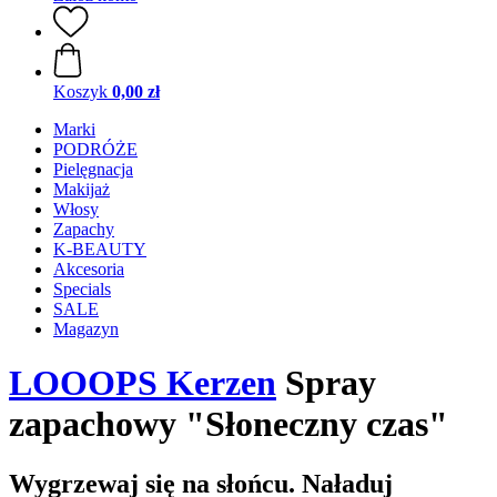
Koszyk
0,00 zł
Marki
PODRÓŻE
Pielęgnacja
Makijaż
Włosy
Zapachy
K-BEAUTY
Akcesoria
Specials
SALE
Magazyn
LOOOPS Kerzen
Spray
zapachowy "Słoneczny czas"
Wygrzewaj się na słońcu. Naładuj