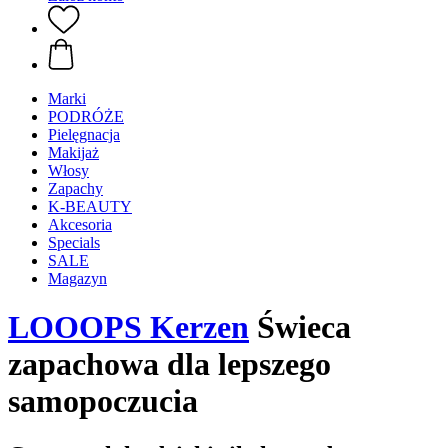
Marki
PODRÓŻE
Pielęgnacja
Makijaż
Włosy
Zapachy
K-BEAUTY
Akcesoria
Specials
SALE
Magazyn
LOOOPS Kerzen
Świeca
zapachowa dla lepszego
samopoczucia