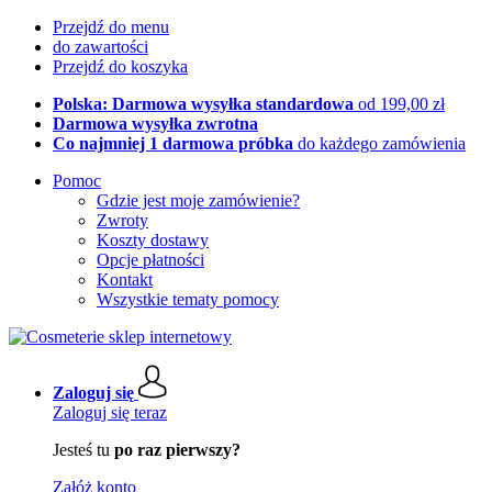
Przejdź do menu
do zawartości
Przejdź do koszyka
Polska: Darmowa wysyłka standardowa
od 199,00 zł
Darmowa wysyłka zwrotna
Co najmniej 1 darmowa próbka
do każdego zamówienia
Pomoc
Gdzie jest moje zamówienie?
Zwroty
Koszty dostawy
Opcje płatności
Kontakt
Wszystkie tematy pomocy
Zaloguj się
Zaloguj się teraz
Jesteś tu
po raz pierwszy?
Załóż konto