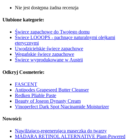
Nie jest dostępna żadna recenzja
Ulubione kategorie:
Świece zapachowe do Twojego domu
Świece LOOOPS - pachnące naturalnymi olejkami
eterycznymi
Uwodzicielskie świece zapachowe
Wegańskie świece zapachowe
Świece wyprodukowane w Austrii
Odkryj Cosmeterie:
FASCENT
Antipodes Grapeseed Butter Cleanser
Redken Pliable Paste
Beauty of Joseon Dynasty Cream
Vinoperfect Dark Spot Niacinamide Moisturizer
Nowości:
Nawilżająco-regenerująca maseczka do twarzy
MÁDARA RETINOL ALTERNATIVE Plant-Powered