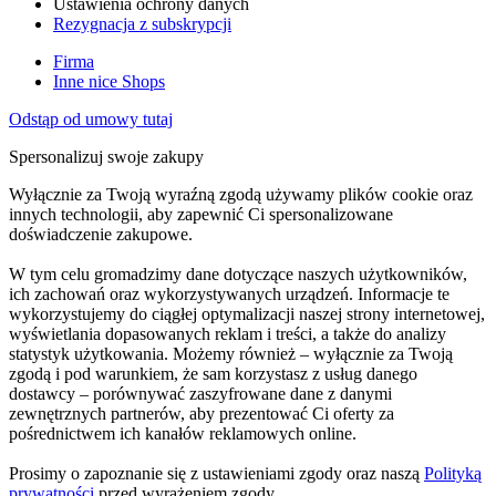
Ustawienia ochrony danych
Rezygnacja z subskrypcji
Firma
Inne nice Shops
Odstąp od umowy tutaj
Spersonalizuj swoje zakupy
Wyłącznie za Twoją wyraźną zgodą używamy plików cookie oraz
innych technologii, aby zapewnić Ci spersonalizowane
doświadczenie zakupowe.
W tym celu gromadzimy dane dotyczące naszych użytkowników,
ich zachowań oraz wykorzystywanych urządzeń. Informacje te
wykorzystujemy do ciągłej optymalizacji naszej strony internetowej,
wyświetlania dopasowanych reklam i treści, a także do analizy
statystyk użytkowania. Możemy również – wyłącznie za Twoją
zgodą i pod warunkiem, że sam korzystasz z usług danego
dostawcy – porównywać zaszyfrowane dane z danymi
zewnętrznych partnerów, aby prezentować Ci oferty za
pośrednictwem ich kanałów reklamowych online.
Prosimy o zapoznanie się z ustawieniami zgody oraz naszą
Polityką
prywatności
przed wyrażeniem zgody.