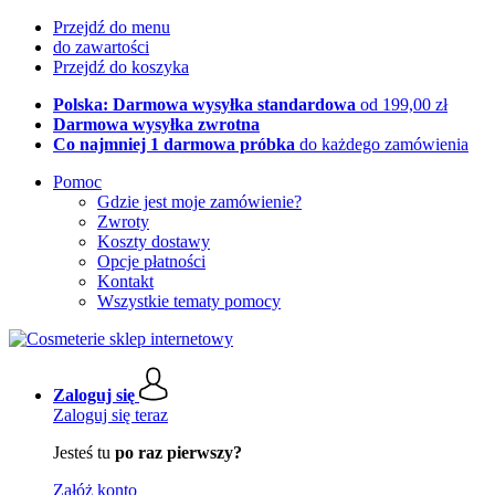
Przejdź do menu
do zawartości
Przejdź do koszyka
Polska: Darmowa wysyłka standardowa
od 199,00 zł
Darmowa wysyłka zwrotna
Co najmniej 1 darmowa próbka
do każdego zamówienia
Pomoc
Gdzie jest moje zamówienie?
Zwroty
Koszty dostawy
Opcje płatności
Kontakt
Wszystkie tematy pomocy
Zaloguj się
Zaloguj się teraz
Jesteś tu
po raz pierwszy?
Załóż konto