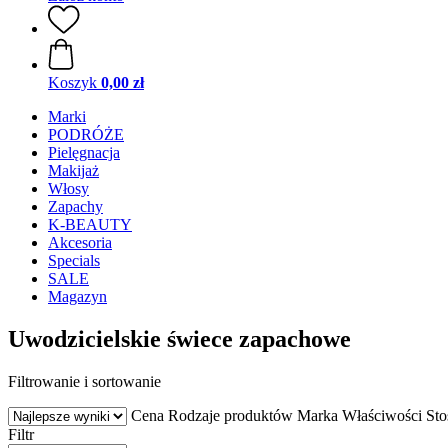
Koszyk
0,00 zł
Marki
PODRÓŻE
Pielęgnacja
Makijaż
Włosy
Zapachy
K-BEAUTY
Akcesoria
Specials
SALE
Magazyn
Uwodzicielskie świece zapachowe
Filtrowanie i sortowanie
Cena
Rodzaje produktów
Marka
Właściwości
Sto
Filtr