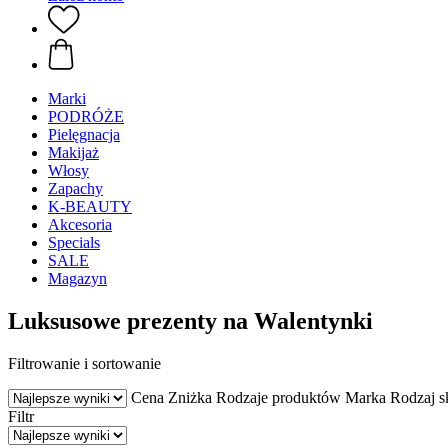
Marki
PODRÓŻE
Pielęgnacja
Makijaż
Włosy
Zapachy
K-BEAUTY
Akcesoria
Specials
SALE
Magazyn
Luksusowe prezenty na Walentynki
Filtrowanie i sortowanie
Cena
Zniżka
Rodzaje produktów
Marka
Rodzaj s
Filtr