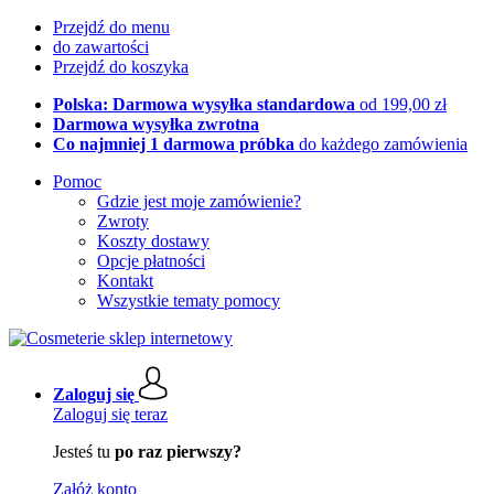
Przejdź do menu
do zawartości
Przejdź do koszyka
Polska: Darmowa wysyłka standardowa
od 199,00 zł
Darmowa wysyłka zwrotna
Co najmniej 1 darmowa próbka
do każdego zamówienia
Pomoc
Gdzie jest moje zamówienie?
Zwroty
Koszty dostawy
Opcje płatności
Kontakt
Wszystkie tematy pomocy
Zaloguj się
Zaloguj się teraz
Jesteś tu
po raz pierwszy?
Załóż konto