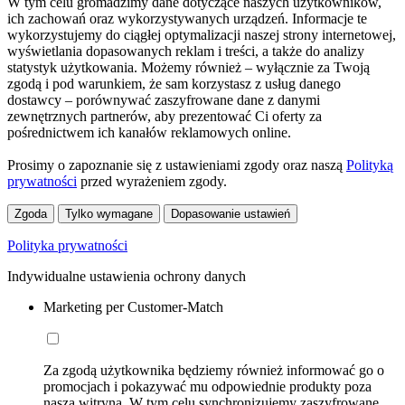
W tym celu gromadzimy dane dotyczące naszych użytkowników,
ich zachowań oraz wykorzystywanych urządzeń. Informacje te
wykorzystujemy do ciągłej optymalizacji naszej strony internetowej,
wyświetlania dopasowanych reklam i treści, a także do analizy
statystyk użytkowania. Możemy również – wyłącznie za Twoją
zgodą i pod warunkiem, że sam korzystasz z usług danego
dostawcy – porównywać zaszyfrowane dane z danymi
zewnętrznych partnerów, aby prezentować Ci oferty za
pośrednictwem ich kanałów reklamowych online.
Prosimy o zapoznanie się z ustawieniami zgody oraz naszą
Polityką
prywatności
przed wyrażeniem zgody.
Zgoda
Tylko wymagane
Dopasowanie ustawień
Polityka prywatności
Indywidualne ustawienia ochrony danych
Marketing per Customer-Match
Za zgodą użytkownika będziemy również informować go o
promocjach i pokazywać mu odpowiednie produkty poza
naszą witryną. W tym celu synchronizujemy zaszyfrowane