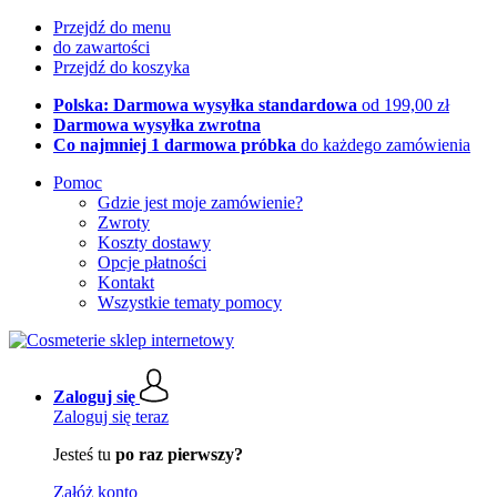
Przejdź do menu
do zawartości
Przejdź do koszyka
Polska: Darmowa wysyłka standardowa
od 199,00 zł
Darmowa wysyłka zwrotna
Co najmniej 1 darmowa próbka
do każdego zamówienia
Pomoc
Gdzie jest moje zamówienie?
Zwroty
Koszty dostawy
Opcje płatności
Kontakt
Wszystkie tematy pomocy
Zaloguj się
Zaloguj się teraz
Jesteś tu
po raz pierwszy?
Załóż konto