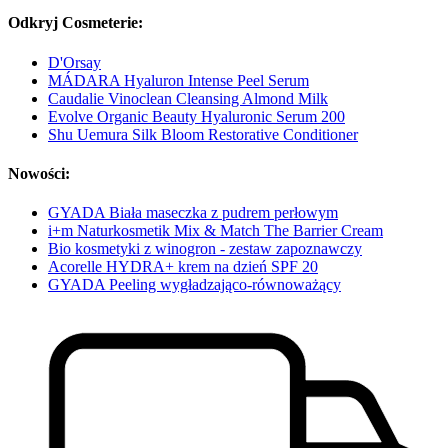
Odkryj Cosmeterie:
D'Orsay
MÁDARA Hyaluron Intense Peel Serum
Caudalie Vinoclean Cleansing Almond Milk
Evolve Organic Beauty Hyaluronic Serum 200
Shu Uemura Silk Bloom Restorative Conditioner
Nowości:
GYADA Biała maseczka z pudrem perłowym
i+m Naturkosmetik Mix & Match The Barrier Cream
Bio kosmetyki z winogron - zestaw zapoznawczy
Acorelle HYDRA+ krem na dzień SPF 20
GYADA Peeling wygładzająco-równoważący