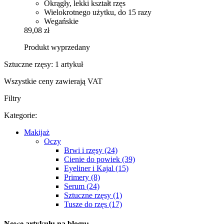
Okrągły, lekki kształt rzęs
Wielokrotnego użytku, do 15 razy
Wegańskie
89,08 zł
Produkt wyprzedany
Sztuczne rzęsy: 1 artykuł
Wszystkie ceny zawierają VAT
Filtry
Kategorie:
Makijaż
Oczy
Brwi i rzęsy (24)
Cienie do powiek (39)
Eyeliner i Kajal (15)
Primery (8)
Serum (24)
Sztuczne rzęsy (1)
Tusze do rzęs (17)
Nowe artykułu na blogu: