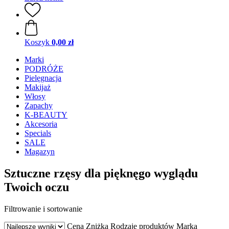
Koszyk
0,00 zł
Marki
PODRÓŻE
Pielęgnacja
Makijaż
Włosy
Zapachy
K-BEAUTY
Akcesoria
Specials
SALE
Magazyn
Sztuczne rzęsy dla pięknęgo wyglądu
Twoich oczu
Filtrowanie i sortowanie
Cena
Zniżka
Rodzaje produktów
Marka