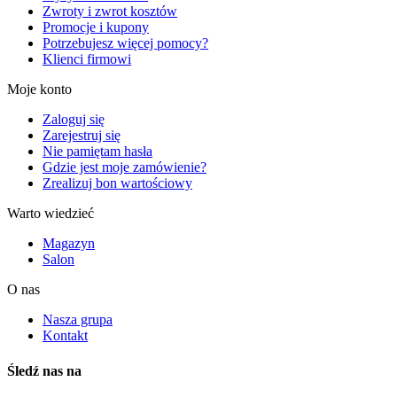
Zwroty i zwrot kosztów
Promocje i kupony
Potrzebujesz więcej pomocy?
Klienci firmowi
Moje konto
Zaloguj się
Zarejestruj się
Nie pamiętam hasła
Gdzie jest moje zamówienie?
Zrealizuj bon wartościowy
Warto wiedzieć
Magazyn
Salon
O nas
Nasza grupa
Kontakt
Śledź nas na