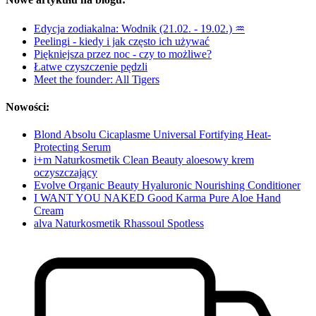
Edycja zodiakalna: Wodnik (21.02. - 19.02.) ♒
Peelingi - kiedy i jak często ich używać
Piękniejsza przez noc - czy to możliwe?
Łatwe czyszczenie pędzli
Meet the founder: All Tigers
Nowości:
Blond Absolu Cicaplasme Universal Fortifying Heat-
Protecting Serum
i+m Naturkosmetik Clean Beauty aloesowy krem
oczyszczający
Evolve Organic Beauty Hyaluronic Nourishing Conditioner
I WANT YOU NAKED Good Karma Pure Aloe Hand
Cream
alva Naturkosmetik Rhassoul Spotless