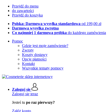
Przejdź do menu
do zawartości
Przejdź do koszyka
Polska: Darmowa wysyłka standardowa
od 199,00 zł
Darmowa wysyłka zwrotna
Co najmniej 1 darmowa próbka
do każdego zamówienia
Pomoc
Gdzie jest moje zamówienie?
Zwroty
Koszty dostawy
Opcje płatności
Kontakt
Wszystkie tematy pomocy
Zaloguj się
Zaloguj się teraz
Jesteś tu
po raz pierwszy?
Załóż konto