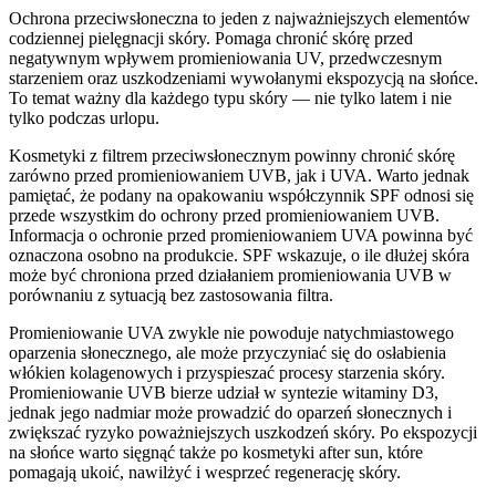
Ochrona przeciwsłoneczna to jeden z najważniejszych elementów
codziennej pielęgnacji skóry. Pomaga chronić skórę przed
negatywnym wpływem promieniowania UV, przedwczesnym
starzeniem oraz uszkodzeniami wywołanymi ekspozycją na słońce.
To temat ważny dla każdego typu skóry — nie tylko latem i nie
tylko podczas urlopu.
Kosmetyki z filtrem przeciwsłonecznym powinny chronić skórę
zarówno przed promieniowaniem UVB, jak i UVA. Warto jednak
pamiętać, że podany na opakowaniu współczynnik SPF odnosi się
przede wszystkim do ochrony przed promieniowaniem UVB.
Informacja o ochronie przed promieniowaniem UVA powinna być
oznaczona osobno na produkcie. SPF wskazuje, o ile dłużej skóra
może być chroniona przed działaniem promieniowania UVB w
porównaniu z sytuacją bez zastosowania filtra.
Promieniowanie UVA zwykle nie powoduje natychmiastowego
oparzenia słonecznego, ale może przyczyniać się do osłabienia
włókien kolagenowych i przyspieszać procesy starzenia skóry.
Promieniowanie UVB bierze udział w syntezie witaminy D3,
jednak jego nadmiar może prowadzić do oparzeń słonecznych i
zwiększać ryzyko poważniejszych uszkodzeń skóry. Po ekspozycji
na słońce warto sięgnąć także po kosmetyki after sun, które
pomagają ukoić, nawilżyć i wesprzeć regenerację skóry.