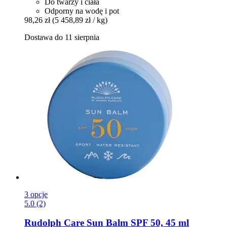
Do twarzy i ciała
Odporny na wodę i pot
98,26 zł
(5 458,89 zł / kg)
Dostawa do 11 sierpnia
3 opcje
5.0 (2)
Rudolph Care
Sun Balm SPF 50, 45 ml