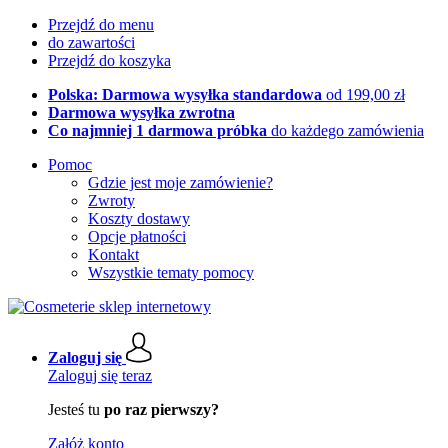
Przejdź do menu
do zawartości
Przejdź do koszyka
Polska: Darmowa wysyłka standardowa
od 199,00 zł
Darmowa wysyłka zwrotna
Co najmniej 1 darmowa próbka
do każdego zamówienia
Pomoc
Gdzie jest moje zamówienie?
Zwroty
Koszty dostawy
Opcje płatności
Kontakt
Wszystkie tematy pomocy
Zaloguj się
Zaloguj się teraz
Jesteś tu
po raz pierwszy?
Załóż konto