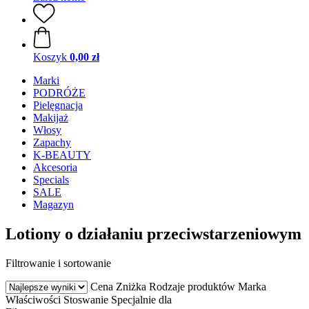
Koszyk
0,00 zł
Marki
PODRÓŻE
Pielęgnacja
Makijaż
Włosy
Zapachy
K-BEAUTY
Akcesoria
Specials
SALE
Magazyn
Lotiony o działaniu przeciwstarzeniowym
Filtrowanie i sortowanie
Cena
Zniżka
Rodzaje produktów
Marka
Właściwości
Stoswanie
Specjalnie dla