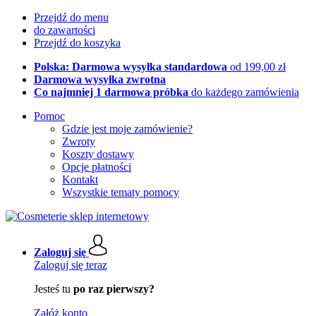
Przejdź do menu
do zawartości
Przejdź do koszyka
Polska: Darmowa wysyłka standardowa
od 199,00 zł
Darmowa wysyłka zwrotna
Co najmniej 1 darmowa próbka
do każdego zamówienia
Pomoc
Gdzie jest moje zamówienie?
Zwroty
Koszty dostawy
Opcje płatności
Kontakt
Wszystkie tematy pomocy
Zaloguj się
Zaloguj się teraz
Jesteś tu
po raz pierwszy?
Załóż konto