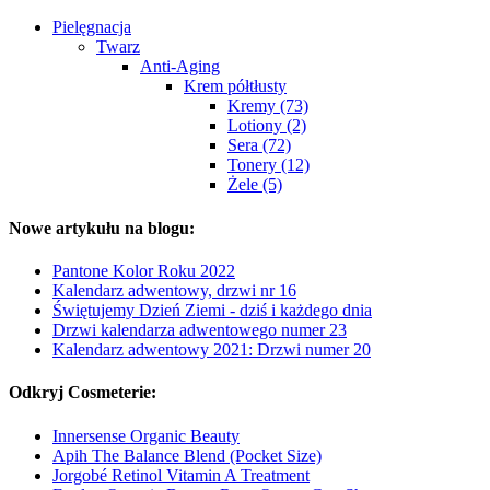
Pielęgnacja
Twarz
Anti-Aging
Krem półtłusty
Kremy (73)
Lotiony (2)
Sera (72)
Tonery (12)
Żele (5)
Nowe artykułu na blogu:
Pantone Kolor Roku 2022
Kalendarz adwentowy, drzwi nr 16
Świętujemy Dzień Ziemi - dziś i każdego dnia
Drzwi kalendarza adwentowego numer 23
Kalendarz adwentowy 2021: Drzwi numer 20
Odkryj Cosmeterie:
Innersense Organic Beauty
Apih The Balance Blend (Pocket Size)
Jorgobé Retinol Vitamin A Treatment