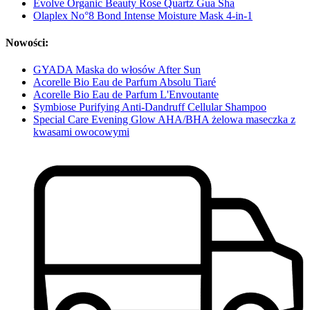
Evolve Organic Beauty Rose Quartz Gua Sha
Olaplex No°8 Bond Intense Moisture Mask 4-in-1
Nowości:
GYADA Maska do włosów After Sun
Acorelle Bio Eau de Parfum Absolu Tiaré
Acorelle Bio Eau de Parfum L'Envoutante
Symbiose Purifying Anti-Dandruff Cellular Shampoo
Special Care Evening Glow AHA/BHA żelowa maseczka z
kwasami owocowymi