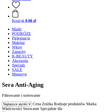
Koszyk
0,00 zł
Marki
PODRÓŻE
Pielęgnacja
Makijaż
Włosy
Zapachy
K-BEAUTY
Akcesoria
Specials
SALE
Magazyn
Sera Anti-Aging
Filtrowanie i sortowanie
Cena
Zniżka
Rodzaje produktów
Marka
Właściwości
Stoswanie
Specjalnie dla