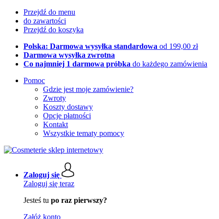
Przejdź do menu
do zawartości
Przejdź do koszyka
Polska: Darmowa wysyłka standardowa
od 199,00 zł
Darmowa wysyłka zwrotna
Co najmniej 1 darmowa próbka
do każdego zamówienia
Pomoc
Gdzie jest moje zamówienie?
Zwroty
Koszty dostawy
Opcje płatności
Kontakt
Wszystkie tematy pomocy
Zaloguj się
Zaloguj się teraz
Jesteś tu
po raz pierwszy?
Załóż konto