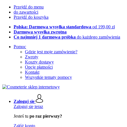
Przejdź do menu
do zawartości
Przejdź do koszyka
Polska: Darmowa wysyłka standardowa
od 199,00 zł
Darmowa wysyłka zwrotna
Co najmniej 1 darmowa próbka
do każdego zamówienia
Pomoc
Gdzie jest moje zamówienie?
Zwroty
Koszty dostawy
Opcje płatności
Kontakt
Wszystkie tematy pomocy
Zaloguj się
Zaloguj się teraz
Jesteś tu
po raz pierwszy?
Załóż konto