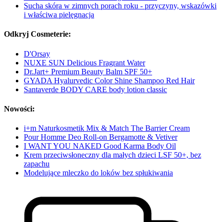
Sucha skóra w zimnych porach roku - przyczyny, wskazówki
i właściwa pielęgnacja
Odkryj Cosmeterie:
D'Orsay
NUXE SUN Delicious Fragrant Water
Dr.Jart+ Premium Beauty Balm SPF 50+
GYADA Hyalurvedic Color Shine Shampoo Red Hair
Santaverde BODY CARE body lotion classic
Nowości:
i+m Naturkosmetik Mix & Match The Barrier Cream
Pour Homme Deo Roll-on Bergamotte & Vetiver
I WANT YOU NAKED Good Karma Body Oil
Krem przeciwsłoneczny dla małych dzieci LSF 50+, bez
zapachu
Modelujące mleczko do loków bez spłukiwania