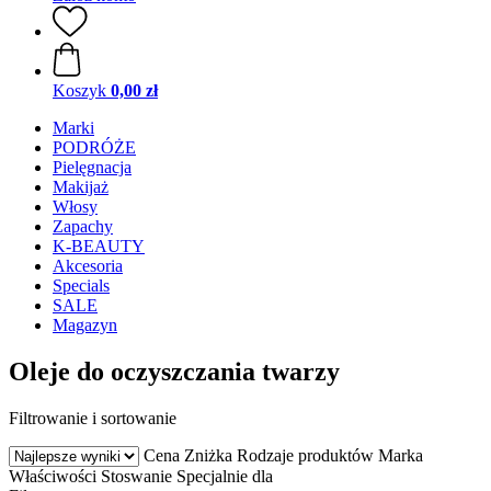
Koszyk
0,00 zł
Marki
PODRÓŻE
Pielęgnacja
Makijaż
Włosy
Zapachy
K-BEAUTY
Akcesoria
Specials
SALE
Magazyn
Oleje do oczyszczania twarzy
Filtrowanie i sortowanie
Cena
Zniżka
Rodzaje produktów
Marka
Właściwości
Stoswanie
Specjalnie dla