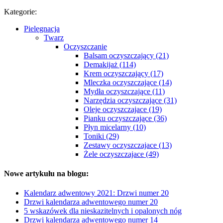
Kategorie:
Pielęgnacja
Twarz
Oczyszczanie
Balsam oczyszczający (21)
Demakijaż (114)
Krem oczyszczający (17)
Mleczka oczyszczające (14)
Mydła oczyszczające (11)
Narzędzia oczyszczające (31)
Oleje oczyszczajace (19)
Pianku oczyszczające (36)
Płyn micelarny (10)
Toniki (29)
Zestawy oczyszczajace (13)
Żele oczyszczajace (49)
Nowe artykułu na blogu:
Kalendarz adwentowy 2021: Drzwi numer 20
Drzwi kalendarza adwentowego numer 20
5 wskazówek dla nieskazitelnych i opalonych nóg
Drzwi kalendarza adwentowego numer 14