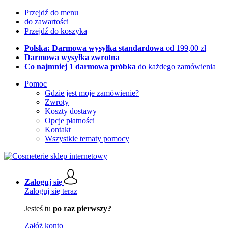
Przejdź do menu
do zawartości
Przejdź do koszyka
Polska: Darmowa wysyłka standardowa
od 199,00 zł
Darmowa wysyłka zwrotna
Co najmniej 1 darmowa próbka
do każdego zamówienia
Pomoc
Gdzie jest moje zamówienie?
Zwroty
Koszty dostawy
Opcje płatności
Kontakt
Wszystkie tematy pomocy
Zaloguj się
Zaloguj się teraz
Jesteś tu
po raz pierwszy?
Załóż konto