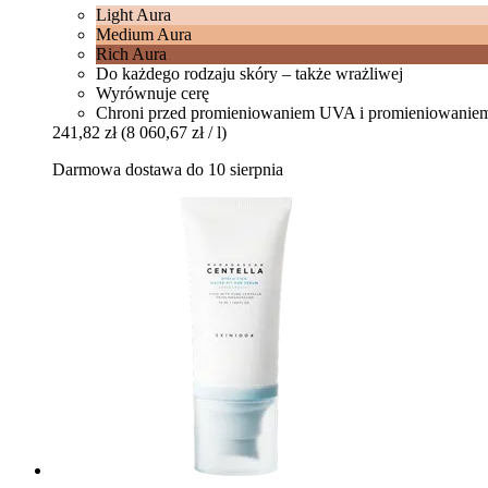
Light Aura
Medium Aura
Rich Aura
Do każdego rodzaju skóry – także wrażliwej
Wyrównuje cerę
Chroni przed promieniowaniem UVA i promieniowani
241,82 zł
(8 060,67 zł / l)
Darmowa dostawa do 10 sierpnia