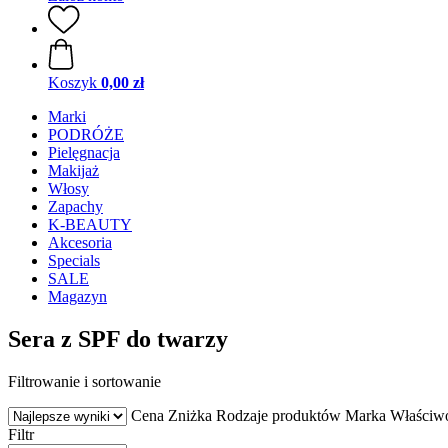
Koszyk
0,00 zł
Marki
PODRÓŻE
Pielęgnacja
Makijaż
Włosy
Zapachy
K-BEAUTY
Akcesoria
Specials
SALE
Magazyn
Sera z SPF do twarzy
Filtrowanie i sortowanie
Cena
Zniżka
Rodzaje produktów
Marka
Właściw
Filtr