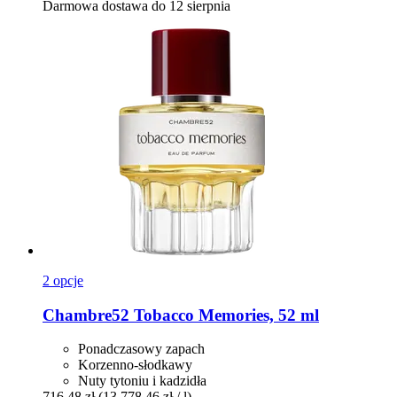
Darmowa dostawa do 12 sierpnia
2 opcje
Chambre52
Tobacco Memories, 52 ml
Ponadczasowy zapach
Korzenno-słodkawy
Nuty tytoniu i kadzidła
716,48 zł
(13 778,46 zł / l)