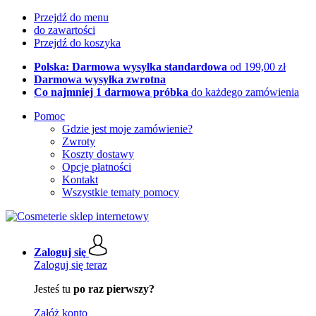
Przejdź do menu
do zawartości
Przejdź do koszyka
Polska: Darmowa wysyłka standardowa
od 199,00 zł
Darmowa wysyłka zwrotna
Co najmniej 1 darmowa próbka
do każdego zamówienia
Pomoc
Gdzie jest moje zamówienie?
Zwroty
Koszty dostawy
Opcje płatności
Kontakt
Wszystkie tematy pomocy
Zaloguj się
Zaloguj się teraz
Jesteś tu
po raz pierwszy?
Załóż konto