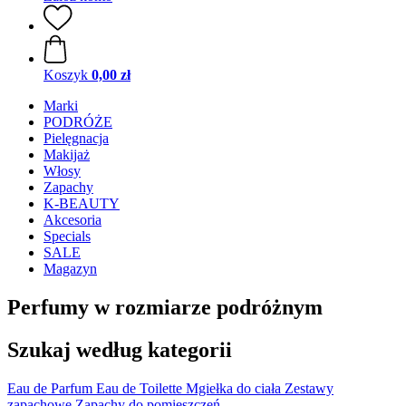
Koszyk
0,00 zł
Marki
PODRÓŻE
Pielęgnacja
Makijaż
Włosy
Zapachy
K-BEAUTY
Akcesoria
Specials
SALE
Magazyn
Perfumy w rozmiarze podróżnym
Szukaj według kategorii
Eau de Parfum
Eau de Toilette
Mgiełka do ciała
Zestawy
zapachowe
Zapachy do pomieszczeń