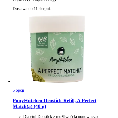
Dostawa do 11 sierpnia
5 opcji
PonyHütchen
Deostick Refill, A Perfect
Match(a) (40 g)
Dla etui Deostick z możliwością ponownego