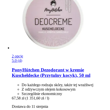
2 opcje
5.0 (4)
PonyHütchen
Dezodorant w kremie
Kuscheldecke (Przytulny kocyk), 50 ml
Do każdego rodzaju skóry, także tej wrażliwej
Z odżywczym olejem kokosowym
Szczególnie ekonomiczny
67,58 zł
(1 351,60 zł / l)
Dostawa do 11 sierpnia