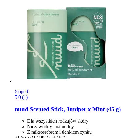
6 opcji
5.0 (1)
nuud
Scented Stick, Juniper x Mint (45 g)
Dla wszystkich rodzajów skóry
Niezawodny i naturalny
Z mikrosrebrem i tlenkiem cynku
71,56 zł
(1 590,22 zł / kg)