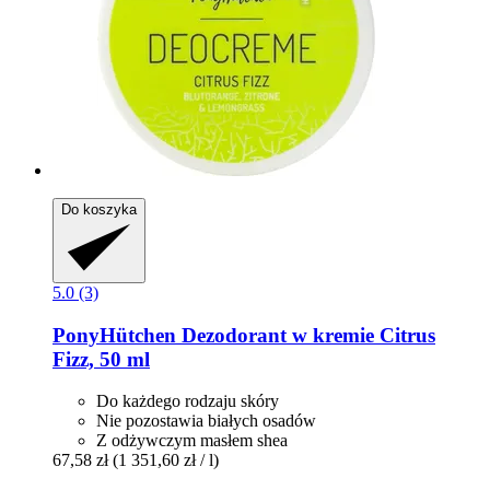
Do koszyka
5.0 (3)
PonyHütchen
Dezodorant w kremie Citrus
Fizz, 50 ml
Do każdego rodzaju skóry
Nie pozostawia białych osadów
Z odżywczym masłem shea
67,58 zł
(1 351,60 zł / l)