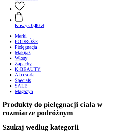
Koszyk
0,00 zł
Marki
PODRÓŻE
Pielęgnacja
Makijaż
Włosy
Zapachy
K-BEAUTY
Akcesoria
Specials
SALE
Magazyn
Produkty do pielęgnacji ciała w
rozmiarze podróżnym
Szukaj według kategorii