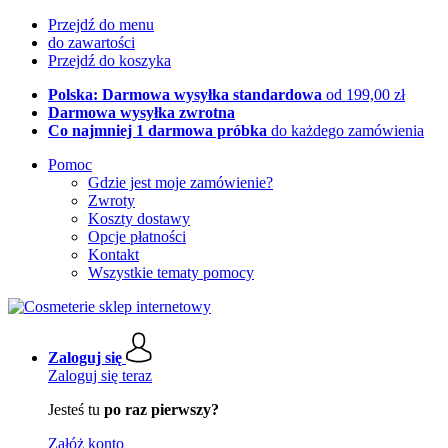
Przejdź do menu
do zawartości
Przejdź do koszyka
Polska: Darmowa wysyłka standardowa
od 199,00 zł
Darmowa wysyłka zwrotna
Co najmniej 1 darmowa próbka
do każdego zamówienia
Pomoc
Gdzie jest moje zamówienie?
Zwroty
Koszty dostawy
Opcje płatności
Kontakt
Wszystkie tematy pomocy
Zaloguj się
Zaloguj się teraz
Jesteś tu
po raz pierwszy?
Załóż konto