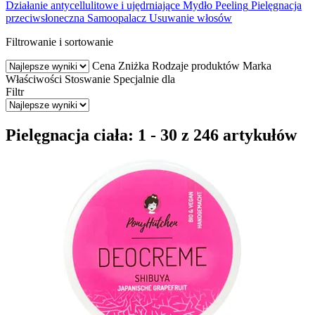
Działanie antycellulitowe i ujędrniające
Mydło
Peeling
Pielęgnacja
przeciwsłoneczna
Samoopalacz
Usuwanie włosów
Filtrowanie i sortowanie
Cena
Zniżka
Rodzaje produktów
Marka
Właściwości
Stoswanie
Specjalnie dla
Filtr
Pielęgnacja ciała: 1 - 30 z 246 artykułów