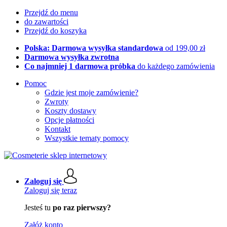
Przejdź do menu
do zawartości
Przejdź do koszyka
Polska: Darmowa wysyłka standardowa
od 199,00 zł
Darmowa wysyłka zwrotna
Co najmniej 1 darmowa próbka
do każdego zamówienia
Pomoc
Gdzie jest moje zamówienie?
Zwroty
Koszty dostawy
Opcje płatności
Kontakt
Wszystkie tematy pomocy
Zaloguj się
Zaloguj się teraz
Jesteś tu
po raz pierwszy?
Załóż konto