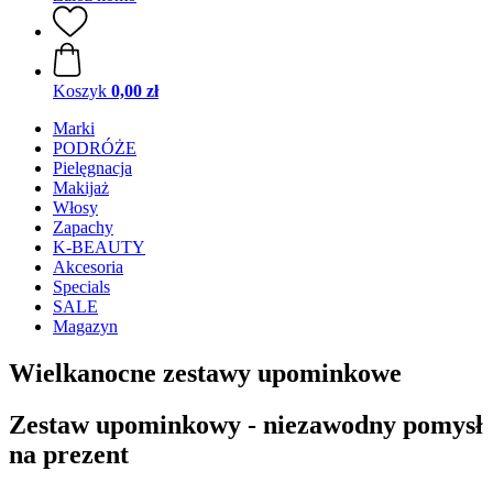
Koszyk
0,00 zł
Marki
PODRÓŻE
Pielęgnacja
Makijaż
Włosy
Zapachy
K-BEAUTY
Akcesoria
Specials
SALE
Magazyn
Wielkanocne zestawy upominkowe
Zestaw upominkowy - niezawodny pomysł
na prezent