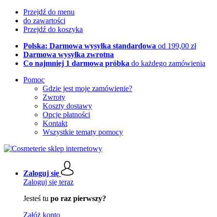
Przejdź do menu
do zawartości
Przejdź do koszyka
Polska: Darmowa wysyłka standardowa
od 199,00 zł
Darmowa wysyłka zwrotna
Co najmniej 1 darmowa próbka
do każdego zamówienia
Pomoc
Gdzie jest moje zamówienie?
Zwroty
Koszty dostawy
Opcje płatności
Kontakt
Wszystkie tematy pomocy
Zaloguj się
Zaloguj się teraz
Jesteś tu
po raz pierwszy?
Załóż konto