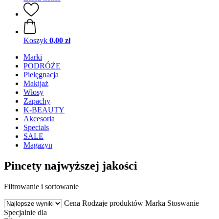
Koszyk
0,00 zł
Marki
PODRÓŻE
Pielęgnacja
Makijaż
Włosy
Zapachy
K-BEAUTY
Akcesoria
Specials
SALE
Magazyn
Pincety najwyższej jakości
Filtrowanie i sortowanie
Cena
Rodzaje produktów
Marka
Stoswanie
Specjalnie dla