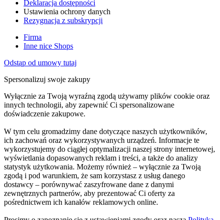
Deklaracja dostępności
Ustawienia ochrony danych
Rezygnacja z subskrypcji
Firma
Inne nice Shops
Odstąp od umowy tutaj
Spersonalizuj swoje zakupy
Wyłącznie za Twoją wyraźną zgodą używamy plików cookie oraz
innych technologii, aby zapewnić Ci spersonalizowane
doświadczenie zakupowe.
W tym celu gromadzimy dane dotyczące naszych użytkowników,
ich zachowań oraz wykorzystywanych urządzeń. Informacje te
wykorzystujemy do ciągłej optymalizacji naszej strony internetowej,
wyświetlania dopasowanych reklam i treści, a także do analizy
statystyk użytkowania. Możemy również – wyłącznie za Twoją
zgodą i pod warunkiem, że sam korzystasz z usług danego
dostawcy – porównywać zaszyfrowane dane z danymi
zewnętrznych partnerów, aby prezentować Ci oferty za
pośrednictwem ich kanałów reklamowych online.
Prosimy o zapoznanie się z ustawieniami zgody oraz naszą
Polityką