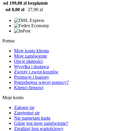
od 199,00 zł
bezpłatnie
od 0,00 zł
27,90 zł
Pomoc
Moje konto klienta
Moje zamówienie
Opcje płatności
Wysyłka i dostawa
Zwroty i zwrot kosztów
Promocje i kupony
Potrzebujesz więcej pomocy?
Klienci firmowi
Moje konto
Zaloguj się
Zarejestruj się
Nie pamiętam hasła
Gdzie jest moje zamówienie?
Zrealizuj bon wartościowy