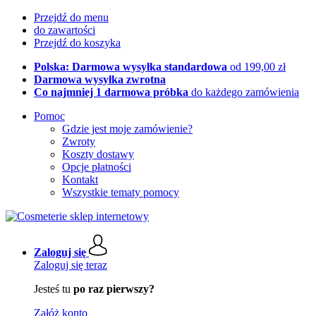
Przejdź do menu
do zawartości
Przejdź do koszyka
Polska: Darmowa wysyłka standardowa
od 199,00 zł
Darmowa wysyłka zwrotna
Co najmniej 1 darmowa próbka
do każdego zamówienia
Pomoc
Gdzie jest moje zamówienie?
Zwroty
Koszty dostawy
Opcje płatności
Kontakt
Wszystkie tematy pomocy
Zaloguj się
Zaloguj się teraz
Jesteś tu
po raz pierwszy?
Załóż konto