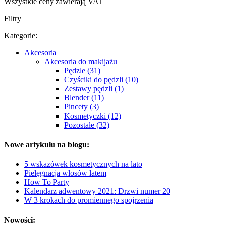
Wszystkie ceny zawierają VAT
Filtry
Kategorie:
Akcesoria
Akcesoria do makijażu
Pędzle (31)
Czyściki do pędzli (10)
Zestawy pędzli (1)
Blender (11)
Pincety (3)
Kosmetyczki (12)
Pozostałe (32)
Nowe artykułu na blogu:
5 wskazówek kosmetycznych na lato
Pielęgnacja włosów latem
How To Party
Kalendarz adwentowy 2021: Drzwi numer 20
W 3 krokach do promiennego spojrzenia
Nowości: