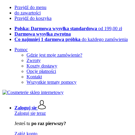
Przejdź do menu
do zawartości
Przejdź do koszyka
Polska: Darmowa wysyłka standardowa
od 199,00 zł
Darmowa wysyłka zwrotna
Co najmniej 1 darmowa próbka
do każdego zamówienia
Pomoc
Gdzie jest moje zamówienie?
Zwroty
Koszty dostawy
Opcje płatności
Kontakt
Wszystkie tematy pomocy
Zaloguj się
Zaloguj się teraz
Jesteś tu
po raz pierwszy?
Załóż konto