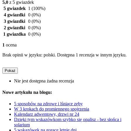
5,0
z 5 gwiazdek
5 gwiazdek
1
(100%)
4 gwiazdki
0
(0%)
3 gwiazdki
0
(0%)
2 gwiazdki
0
(0%)
1 gwiazdka
0
(0%)
1
ocena
Brak opinii w języku: polski. Dostępna 1 recenzja w innym języku.
Pokaż
Nie jest dostępna żadna recenzja
Nowe artykułu na blogu:
5 sposobów na zdrowe i lśniące zęby
W 3 krokach do promiennego spojrzenia
Kalendarz adwentowy, drzwi nr 24
Dzięki tym wskazówkom szybko się opalisz - bez słońca i
solarium
5 wskazówek na gorące letnie dni