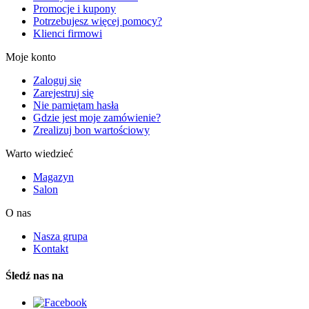
Promocje i kupony
Potrzebujesz więcej pomocy?
Klienci firmowi
Moje konto
Zaloguj się
Zarejestruj się
Nie pamiętam hasła
Gdzie jest moje zamówienie?
Zrealizuj bon wartościowy
Warto wiedzieć
Magazyn
Salon
O nas
Nasza grupa
Kontakt
Śledź nas na