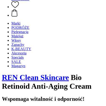
Marki
PODRÓŻE
Pielęgnacja
Makijaż
Włosy
Zapachy
K-BEAUTY
Akcesoria
Specials
SALE
Magazyn
REN Clean Skincare
Bio
Retinoid Anti-Aging Cream
Wspomaga witalność i odporność!