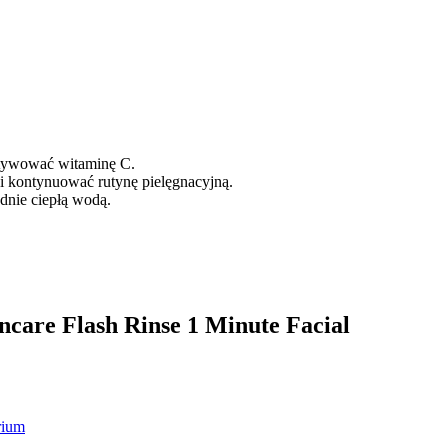
ktywować witaminę C.
 i kontynuować rutynę pielęgnacyjną.
adnie ciepłą wodą.
ncare Flash Rinse 1 Minute Facial
rium