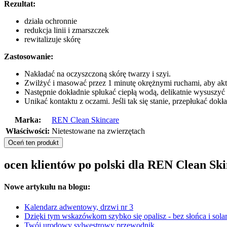
Rezultat:
działa ochronnie
redukcja linii i zmarszczek
rewitalizuje skórę
Zastosowanie:
Nakładać na oczyszczoną skórę twarzy i szyi.
Zwilżyć i masować przez 1 minutę okrężnymi ruchami, aby a
Następnie dokładnie spłukać ciepłą wodą, delikatnie wysuszyć
Unikać kontaktu z oczami. Jeśli tak się stanie, przepłukać dokł
Marka:
REN Clean Skincare
Właściwości:
Nietestowane na zwierzętach
Oceń ten produkt
ocen klientów po polski dla REN Clean Ski
Nowe artykułu na blogu:
Kalendarz adwentowy, drzwi nr 3
Dzięki tym wskazówkom szybko się opalisz - bez słońca i sola
Twój urodowy sylwestrowy przewodnik