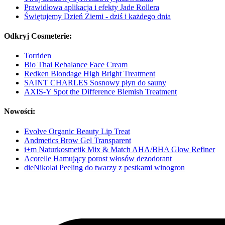
Prawidłowa aplikacja i efekty Jade Rollera
Świętujemy Dzień Ziemi - dziś i każdego dnia
Odkryj Cosmeterie:
Torriden
Bio Thai Rebalance Face Cream
Redken Blondage High Bright Treatment
SAINT CHARLES Sosnowy płyn do sauny
AXIS-Y Spot the Difference Blemish Treatment
Nowości:
Evolve Organic Beauty Lip Treat
Andmetics Brow Gel Transparent
i+m Naturkosmetik Mix & Match AHA/BHA Glow Refiner
Acorelle Hamujący porost włosów dezodorant
dieNikolai Peeling do twarzy z pestkami winogron