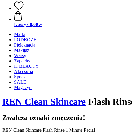
Koszyk
0,00 zł
Marki
PODRÓŻE
Pielęgnacja
Makijaż
Włosy
Zapachy
K-BEAUTY
Akcesoria
Specials
SALE
Magazyn
REN Clean Skincare
Flash Rins
Zwalcza oznaki zmęczenia!
REN Clean Skincare Flash Rinse 1 Minute Facial