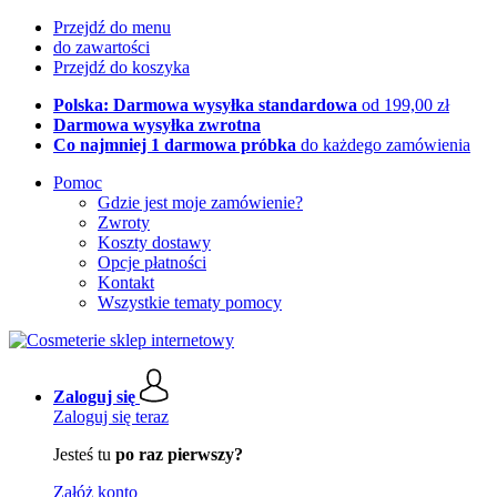
Przejdź do menu
do zawartości
Przejdź do koszyka
Polska: Darmowa wysyłka standardowa
od 199,00 zł
Darmowa wysyłka zwrotna
Co najmniej 1 darmowa próbka
do każdego zamówienia
Pomoc
Gdzie jest moje zamówienie?
Zwroty
Koszty dostawy
Opcje płatności
Kontakt
Wszystkie tematy pomocy
Zaloguj się
Zaloguj się teraz
Jesteś tu
po raz pierwszy?
Załóż konto