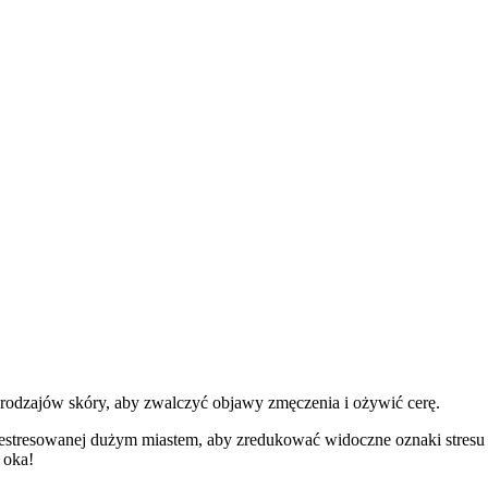
h rodzajów skóry, aby zwalczyć objawy zmęczenia i ożywić cerę.
y zestresowanej dużym miastem, aby zredukować widoczne oznaki stre
 oka!