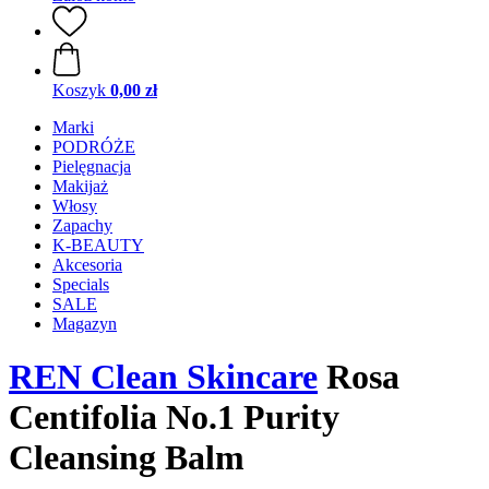
Koszyk
0,00 zł
Marki
PODRÓŻE
Pielęgnacja
Makijaż
Włosy
Zapachy
K-BEAUTY
Akcesoria
Specials
SALE
Magazyn
REN Clean Skincare
Rosa
Centifolia No.1 Purity
Cleansing Balm