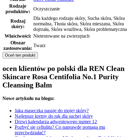
Rodzaje
Oczyszczanie
produktów:
Dla każdego rodzaju skóry, Sucha skóra, Skóra
Rodzaj
normalna, Tłusta skóra, Skóra mieszana, Skóra
skóry:
dojrzała, Skóra wrażliwa, Skóra problematyczna
Właściwości:
Nietestowane na zwierzętach
Obszar
Twarz
zastosowania:
Oceń ten produkt
ocen klientów po polski dla REN Clean
Skincare Rosa Centifolia No.1 Purity
Cleansing Balm
Nowe artykułu na blogu:
Jaka maseczka pasuje do mojej skóry?
Najlepsze kremy do rąk dla suchej skóry
Drzwi kalendarza adwentowego numer 12
Pozbyć się cellulitu? Co naprawdę pomaga mu
przeciwdziałać?