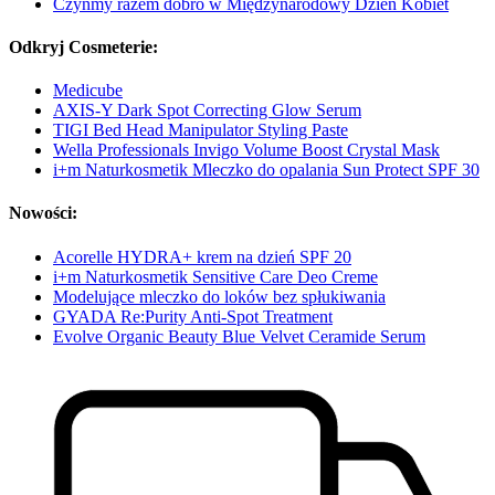
Czyńmy razem dobro w Międzynarodowy Dzień Kobiet
Odkryj Cosmeterie:
Medicube
AXIS-Y Dark Spot Correcting Glow Serum
TIGI Bed Head Manipulator Styling Paste
Wella Professionals Invigo Volume Boost Crystal Mask
i+m Naturkosmetik Mleczko do opalania Sun Protect SPF 30
Nowości:
Acorelle HYDRA+ krem na dzień SPF 20
i+m Naturkosmetik Sensitive Care Deo Creme
Modelujące mleczko do loków bez spłukiwania
GYADA Re:Purity Anti-Spot Treatment
Evolve Organic Beauty Blue Velvet Ceramide Serum