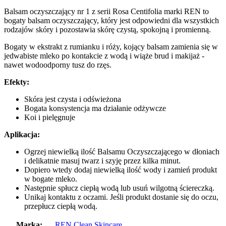
Balsam oczyszczający nr 1 z serii Rosa Centifolia marki REN to
bogaty balsam oczyszczający, który jest odpowiedni dla wszystkich
rodzajów skóry i pozostawia skórę czystą, spokojną i promienną.
Bogaty w ekstrakt z rumianku i róży, kojący balsam zamienia się w
jedwabiste mleko po kontakcie z wodą i wiąże brud i makijaż -
nawet wodoodporny tusz do rzęs.
Efekty:
Skóra jest czysta i odświeżona
Bogata konsystencja ma działanie odżywcze
Koi i pielęgnuje
Aplikacja:
Ogrzej niewielką ilość Balsamu Oczyszczającego w dłoniach
i delikatnie masuj twarz i szyję przez kilka minut.
Dopiero wtedy dodaj niewielką ilość wody i zamień produkt
w bogate mleko.
Następnie spłucz ciepłą wodą lub usuń wilgotną ściereczką.
Unikaj kontaktu z oczami. Jeśli produkt dostanie się do oczu,
przepłucz ciepłą wodą.
Marka:
REN Clean Skincare