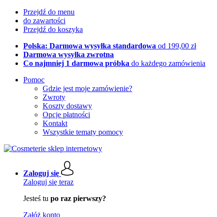
Przejdź do menu
do zawartości
Przejdź do koszyka
Polska: Darmowa wysyłka standardowa
od 199,00 zł
Darmowa wysyłka zwrotna
Co najmniej 1 darmowa próbka
do każdego zamówienia
Pomoc
Gdzie jest moje zamówienie?
Zwroty
Koszty dostawy
Opcje płatności
Kontakt
Wszystkie tematy pomocy
Zaloguj się
Zaloguj się teraz
Jesteś tu
po raz pierwszy?
Załóż konto