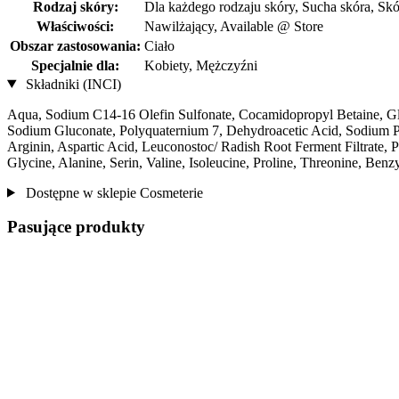
Rodzaj skóry:
Dla każdego rodzaju skóry, Sucha skóra, Skó
Właściwości:
Nawilżający, Available @ Store
Obszar zastosowania:
Ciało
Specjalnie dla:
Kobiety, Mężczyźni
Składniki (INCI)
Aqua, Sodium C14-16 Olefin Sulfonate, Cocamidopropyl Betaine, Gl
Sodium Gluconate, Polyquaternium 7, Dehydroacetic Acid, Sodium Pc
Arginin, Aspartic Acid, Leuconostoc/ Radish Root Ferment Filtrate, P
Glycine, Alanine, Serin, Valine, Isoleucine, Proline, Threonine, Ben
Dostępne w sklepie Cosmeterie
Pasujące produkty