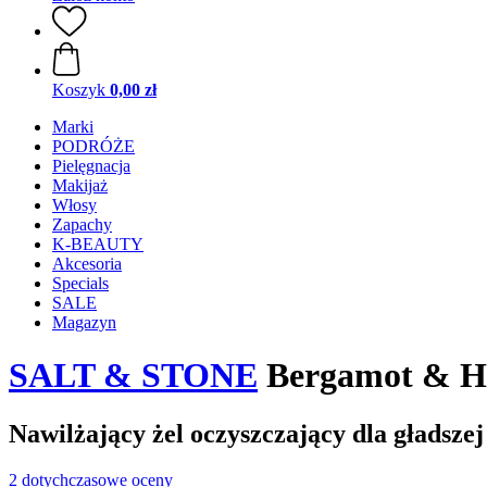
Koszyk
0,00 zł
Marki
PODRÓŻE
Pielęgnacja
Makijaż
Włosy
Zapachy
K-BEAUTY
Akcesoria
Specials
SALE
Magazyn
SALT & STONE
Bergamot & Hi
Nawilżający żel oczyszczający dla gładszej
2 dotychczasowe oceny