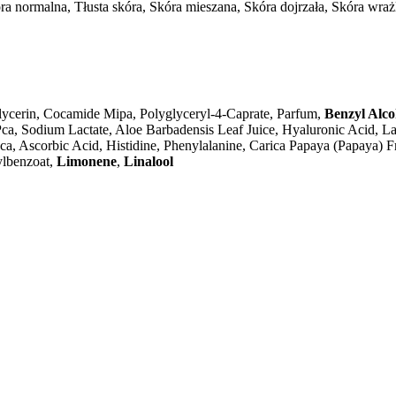
ra normalna, Tłusta skóra, Skóra mieszana, Skóra dojrzała, Skóra wra
ycerin, Cocamide Mipa, Polyglyceryl-4-Caprate, Parfum,
Benzyl Alco
a, Sodium Lactate, Aloe Barbadensis Leaf Juice, Hyaluronic Acid, Lac
ca, Ascorbic Acid, Histidine, Phenylalanine, Carica Papaya (Papaya) Fr
zylbenzoat,
Limonene
,
Linalool