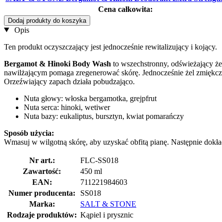
Cena całkowita:
Dodaj produkty do koszyka
Opis
Ten produkt oczyszczający jest jednocześnie rewitalizujący i kojący.
Bergamot & Hinoki Body Wash
to wszechstronny, odświeżający że
nawilżającym pomaga zregenerować skórę. Jednocześnie żel zmiękcza
Orzeźwiający zapach działa pobudzająco.
Nuta głowy: włoska bergamotka, grejpfrut
Nuta serca: hinoki, wetiwer
Nuta bazy: eukaliptus, bursztyn, kwiat pomarańczy
Sposób użycia:
Wmasuj w wilgotną skórę, aby uzyskać obfitą pianę. Następnie dokła
Nr art.:
FLC-SS018
Zawartość:
450 ml
EAN:
711221984603
Numer producenta:
SS018
Marka:
SALT & STONE
Rodzaje produktów:
Kąpiel i prysznic