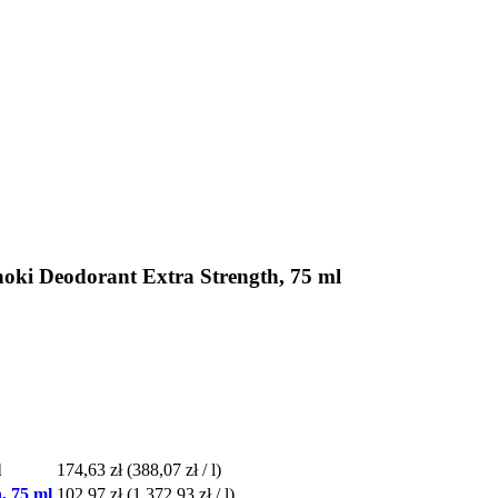
i Deodorant Extra Strength, 75 ml
l
174,63 zł
(388,07 zł / l)
, 75 ml
102,97 zł
(1 372,93 zł / l)