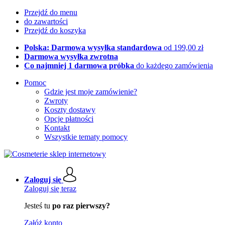
Przejdź do menu
do zawartości
Przejdź do koszyka
Polska: Darmowa wysyłka standardowa
od 199,00 zł
Darmowa wysyłka zwrotna
Co najmniej 1 darmowa próbka
do każdego zamówienia
Pomoc
Gdzie jest moje zamówienie?
Zwroty
Koszty dostawy
Opcje płatności
Kontakt
Wszystkie tematy pomocy
Zaloguj się
Zaloguj się teraz
Jesteś tu
po raz pierwszy?
Załóż konto