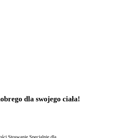
obrego dla swojego ciała!
ości
Stoswanie
Specjalnie dla