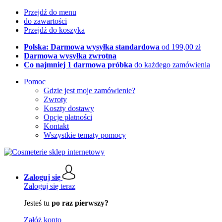
Przejdź do menu
do zawartości
Przejdź do koszyka
Polska: Darmowa wysyłka standardowa
od 199,00 zł
Darmowa wysyłka zwrotna
Co najmniej 1 darmowa próbka
do każdego zamówienia
Pomoc
Gdzie jest moje zamówienie?
Zwroty
Koszty dostawy
Opcje płatności
Kontakt
Wszystkie tematy pomocy
Zaloguj się
Zaloguj się teraz
Jesteś tu
po raz pierwszy?
Załóż konto