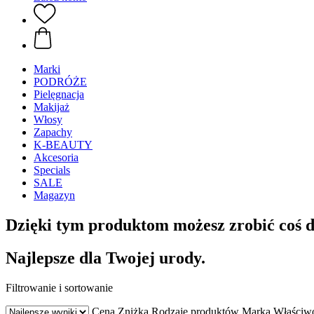
Marki
PODRÓŻE
Pielęgnacja
Makijaż
Włosy
Zapachy
K-BEAUTY
Akcesoria
Specials
SALE
Magazyn
Dzięki tym produktom możesz zrobić coś d
Najlepsze dla Twojej urody.
Filtrowanie i sortowanie
Cena
Zniżka
Rodzaje produktów
Marka
Właściw