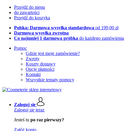
Przejdź do menu
do zawartości
Przejdź do koszyka
Polska: Darmowa wysyłka standardowa
od 199,00 zł
Darmowa wysyłka zwrotna
Co najmniej 1 darmowa próbka
do każdego zamówienia
Pomoc
Gdzie jest moje zamówienie?
Zwroty
Koszty dostawy
Opcje płatności
Kontakt
Wszystkie tematy pomocy
Zaloguj się
Zaloguj się teraz
Jesteś tu
po raz pierwszy?
Załóż konto