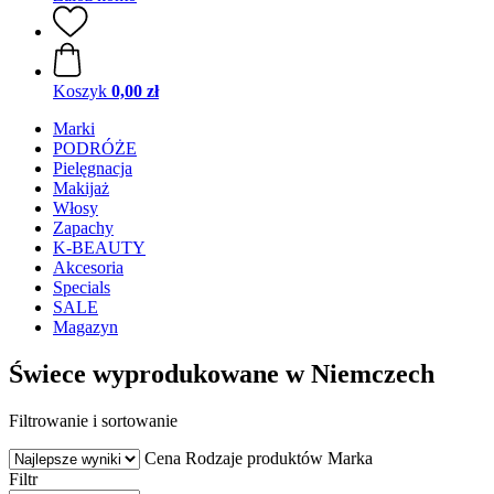
Koszyk
0,00 zł
Marki
PODRÓŻE
Pielęgnacja
Makijaż
Włosy
Zapachy
K-BEAUTY
Akcesoria
Specials
SALE
Magazyn
Świece wyprodukowane w Niemczech
Filtrowanie i sortowanie
Cena
Rodzaje produktów
Marka
Filtr