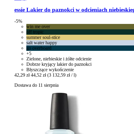
essie
Lakier do paznokci w odcieniach niebieskiego
-5%
win me over
off tropic
summer soul-stice
salt water happy
go overboard
+5
Zielone, niebieskie i żółte odcienie
Dobrze kryjący lakier do paznokci
Błyszczące wykończenie
42,29 zł
44,52 zł
(3 132,59 zł / l)
Dostawa do 11 sierpnia