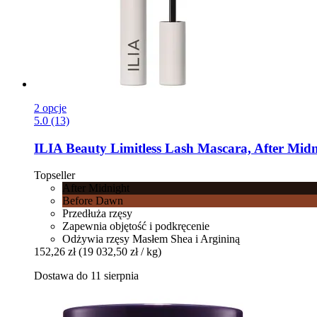
2 opcje
5.0 (13)
ILIA Beauty
Limitless Lash Mascara, After Midn
Topseller
After Midnight
Before Dawn
Przedłuża rzęsy
Zapewnia objętość i podkręcenie
Odżywia rzęsy Masłem Shea i Argininą
152,26 zł
(19 032,50 zł / kg)
Dostawa do 11 sierpnia