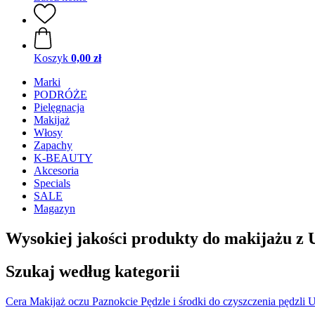
Koszyk
0,00 zł
Marki
PODRÓŻE
Pielęgnacja
Makijaż
Włosy
Zapachy
K-BEAUTY
Akcesoria
Specials
SALE
Magazyn
Wysokiej jakości produkty do makijażu z
Szukaj według kategorii
Cera
Makijaż oczu
Paznokcie
Pędzle i środki do czyszczenia pędzli
U