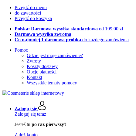
Przejdź do menu
do zawartości
Przejdź do koszyka
Polska: Darmowa wysyłka standardowa
od 199,00 zł
Darmowa wysyłka zwrotna
Co najmniej 1 darmowa próbka
do każdego zamówienia
Pomoc
Gdzie jest moje zamówienie?
Zwroty
Koszty dostawy
Opcje płatności
Kontakt
Wszystkie tematy pomocy
Zaloguj się
Zaloguj się teraz
Jesteś tu
po raz pierwszy?
Załóż konto