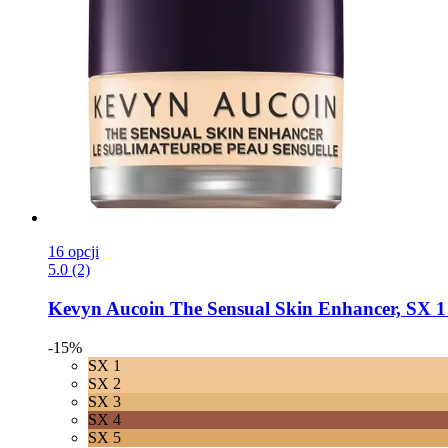
16 opcji
5.0 (2)
Kevyn Aucoin
The Sensual Skin Enhancer, SX 1 
-15%
SX 1
SX 2
SX 3
SX 4
SX 5