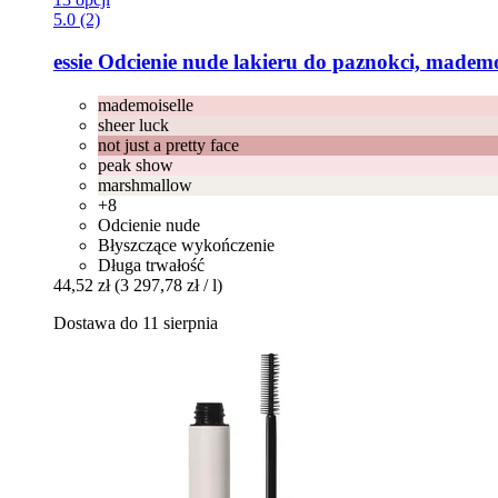
5.0 (2)
essie
Odcienie nude lakieru do paznokci, mademoi
mademoiselle
sheer luck
not just a pretty face
peak show
marshmallow
+8
Odcienie nude
Błyszczące wykończenie
Długa trwałość
44,52 zł
(3 297,78 zł / l)
Dostawa do 11 sierpnia