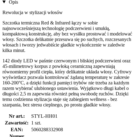
Opis
Rewolucja w stylizacji włosów
Szczotka termiczna Red & Infrared łączy w sobie
najnowocześniejszą technologię podczerwieni i smukłą,
kompaktową konstrukcję, aby bez wysiłku prostować i modelować
włosy. Szczotka delikatnie przesuwa się po suchych, rozczesanych
włosach i tworzy jedwabiście gładkie wykończenie w zaledwie
kilka minut.
142 diody LED w paśmie czerwonym i bliskiej podczerwieni oraz
45-milimetrowy korpus z powłoką ceramiczną zapewniają
równomierny profil ciepła, który delikatnie układa włosy. Cyfrowy
wyświetlacz pozwala kontrolować żądaną temperaturę w zakresie
160-200°C, a dzięki funkcji pamięci trybów nie trzeba za każdym
razem wybierać ulubionego ustawienia. Wyjątkowo długi kabel o
długości 2,5 m zapewnia również pełną swobodę ruchów. Dzięki
temu codzienna stylizacja staje się zabiegiem wellness - bez
szarpania, bez stresu cieplnego, po prostu gładkie włosy.
Nr art.:
STYL-HH01
Zawartość:
1 szt.
EAN:
5060288332908
Numer