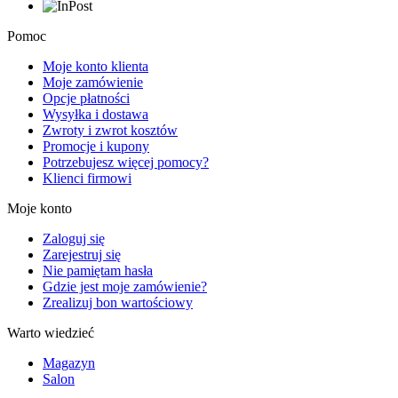
Pomoc
Moje konto klienta
Moje zamówienie
Opcje płatności
Wysyłka i dostawa
Zwroty i zwrot kosztów
Promocje i kupony
Potrzebujesz więcej pomocy?
Klienci firmowi
Moje konto
Zaloguj się
Zarejestruj się
Nie pamiętam hasła
Gdzie jest moje zamówienie?
Zrealizuj bon wartościowy
Warto wiedzieć
Magazyn
Salon