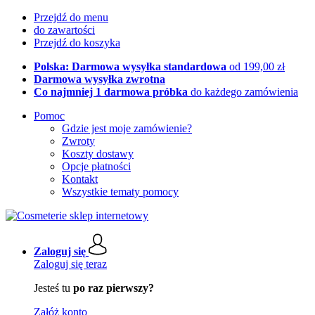
Przejdź do menu
do zawartości
Przejdź do koszyka
Polska: Darmowa wysyłka standardowa
od 199,00 zł
Darmowa wysyłka zwrotna
Co najmniej 1 darmowa próbka
do każdego zamówienia
Pomoc
Gdzie jest moje zamówienie?
Zwroty
Koszty dostawy
Opcje płatności
Kontakt
Wszystkie tematy pomocy
Zaloguj się
Zaloguj się teraz
Jesteś tu
po raz pierwszy?
Załóż konto