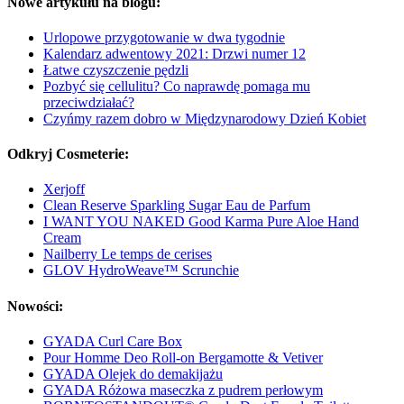
Nowe artykułu na blogu:
Urlopowe przygotowanie w dwa tygodnie
Kalendarz adwentowy 2021: Drzwi numer 12
Łatwe czyszczenie pędzli
Pozbyć się cellulitu? Co naprawdę pomaga mu
przeciwdziałać?
Czyńmy razem dobro w Międzynarodowy Dzień Kobiet
Odkryj Cosmeterie:
Xerjoff
Clean Reserve Sparkling Sugar Eau de Parfum
I WANT YOU NAKED Good Karma Pure Aloe Hand
Cream
Nailberry Le temps de cerises
GLOV HydroWeave™ Scrunchie
Nowości:
GYADA Curl Care Box
Pour Homme Deo Roll-on Bergamotte & Vetiver
GYADA Olejek do demakijażu
GYADA Różowa maseczka z pudrem perłowym