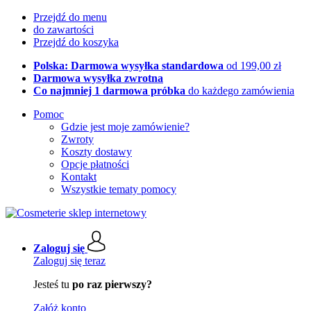
Przejdź do menu
do zawartości
Przejdź do koszyka
Polska: Darmowa wysyłka standardowa
od 199,00 zł
Darmowa wysyłka zwrotna
Co najmniej 1 darmowa próbka
do każdego zamówienia
Pomoc
Gdzie jest moje zamówienie?
Zwroty
Koszty dostawy
Opcje płatności
Kontakt
Wszystkie tematy pomocy
Zaloguj się
Zaloguj się teraz
Jesteś tu
po raz pierwszy?
Załóż konto