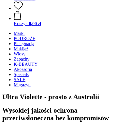
Koszyk
0,00 zł
Marki
PODRÓŻE
Pielęgnacja
Makijaż
Włosy
Zapachy
K-BEAUTY
Akcesoria
Specials
SALE
Magazyn
Ultra Violette - prosto z Australii
Wysokiej jakości ochrona
przeciwsłoneczna bez kompromisów