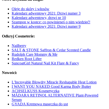
Oleje do skóry i włosów
Kalendarz adwentowy 2021: Drzwi numer 3
Kalendarz adwentowy, drzwi nr 10
Szampon w kostce: co powinieneś o nim wiedzieć!
Kalendarz adwentowy 2021: Drzwi numer 9
Odkryj Cosmeterie:
Nailberry
SALT & STONE Saffron & Cedar Scented Candle
Rudolph Care Mommy & Me
Redken Root Lifter
SuncoatGirl Natural Nail Kit Flare & Fancy
Nowości:
L'Incroyable Blowdry Miracle Reshapable Heat Lotion
I WANT YOU NAKED Good Karma Body Butter
ACHSELKUSS Kosmetyczka
MÁDARA RETINOL ALTERNATIVE Plant-Powered
Serum
GYADA Kremowa maseczka do ust