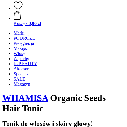
Koszyk
0,00 zł
Marki
PODRÓŻE
Pielęgnacja
Makijaż
Włosy
Zapachy
K-BEAUTY
Akcesoria
Specials
SALE
Magazyn
WHAMISA
Organic Seeds
Hair Tonic
Tonik do włosów i skóry głowy!