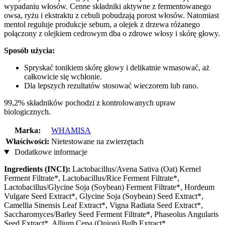
wypadaniu włosów. Cenne składniki aktywne z fermentowanego
owsa, ryżu i ekstraktu z cebuli pobudzają porost włosów. Natomiast
mentol reguluje produkcje sebum, a olejek z drzewa różanego
połączony z olejkiem cedrowym dba o zdrowe włosy i skórę głowy.
Sposób użycia:
Spryskać tonikiem skórę głowy i delikatnie wmasować, aż
całkowicie się wchłonie.
Dla lepszych rezultatów stosować wieczorem lub rano.
99,2% składników pochodzi z kontrolowanych upraw
biologicznych.
Marka:
WHAMISA
Właściwości:
Nietestowane na zwierzętach
Dodatkowe informacje
Ingredients (INCI):
Lactobacillus/Avena Sativa (Oat) Kernel
Ferment Filtrate*, Lactobacillus/Rice Ferment Filtrate*,
Lactobacillus/Glycine Soja (Soybean) Ferment Filtrate*, Hordeum
Vulgare Seed Extract*, Glycine Soja (Soybean) Seed Extract*,
Camellia Sinensis Leaf Extract*, Vigna Radiata Seed Extract*,
Saccharomyces/Barley Seed Ferment Filtrate*, Phaseolus Angularis
Seed Extract*, Allium Cepa (Onion) Bulb Extract*,