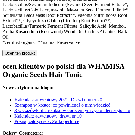
Lactobacillus/Sesamum Indicum (Sesame) Seed Ferment Filtrate*,
Lactobacillus/Coix Lacryma-Jobi Ma-yuen Seed Ferment Filtrate*,
Scutellaria Baicalensis Root Extract**, Paeonia Suffruticosa Root
Extract**, Glycyrrhiza Glabra (Licorice) Root Extract**,
Lactobacillus/Turmeric Ferment Filtrate, Salicylic Acid, Menthol,
Aniba Rosaeodora (Rosewood) Wood Oil, Cedrus Atlantica Bark
Oil
*certified organic, **natural Preservative
Oceń ten produkt
ocen klientów po polski dla WHAMISA
Organic Seeds Hair Tonic
Nowe artykułu na blogu:
Kalendarz adwentowy 2021: Drzwi numer 20
Szampon w kostce: co powinieneś o nim wiedzieć!
3 wskazówki dla relaksu w codziennym życiu i lepszego snu
Kalendarz adwentowy, drzwi nr 10
Poznaj założyciela: Zarkoperfume
Odkryj Cosmeterie: