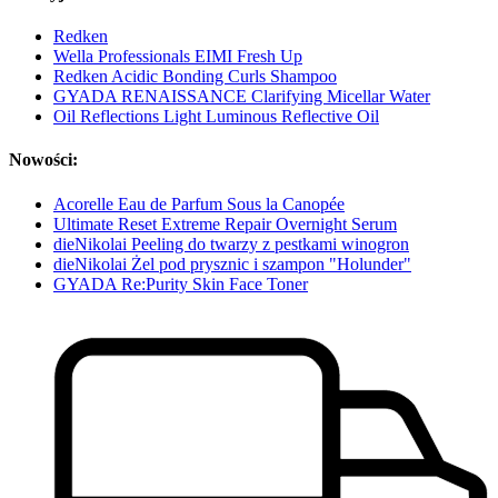
Redken
Wella Professionals EIMI Fresh Up
Redken Acidic Bonding Curls Shampoo
GYADA RENAISSANCE Clarifying Micellar Water
Oil Reflections Light Luminous Reflective Oil
Nowości:
Acorelle Eau de Parfum Sous la Canopée
Ultimate Reset Extreme Repair Overnight Serum
dieNikolai Peeling do twarzy z pestkami winogron
dieNikolai Żel pod prysznic i szampon "Holunder"
GYADA Re:Purity Skin Face Toner