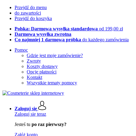
Przejdź do menu
do zawartości
Przejdź do koszyka
Polska: Darmowa wysyłka standardowa
od 199,00 zł
Darmowa wysyłka zwrotna
Co najmniej 1 darmowa próbka
do każdego zamówienia
Pomoc
Gdzie jest moje zamówienie?
Zwroty
Koszty dostawy
Opcje płatności
Kontakt
Wszystkie tematy pomocy
Zaloguj się
Zaloguj się teraz
Jesteś tu
po raz pierwszy?
Załóż konto