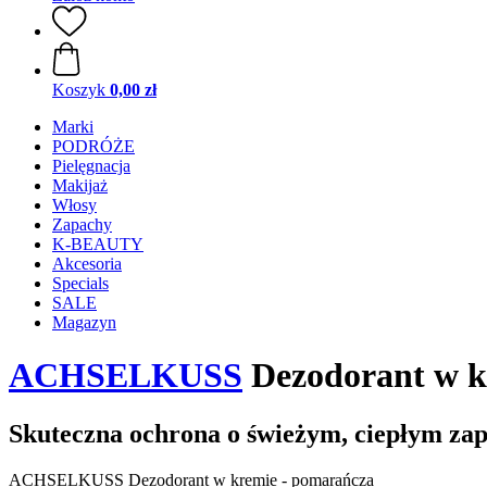
Koszyk
0,00 zł
Marki
PODRÓŻE
Pielęgnacja
Makijaż
Włosy
Zapachy
K-BEAUTY
Akcesoria
Specials
SALE
Magazyn
ACHSELKUSS
Dezodorant w k
Skuteczna ochrona o świeżym, ciepłym za
ACHSELKUSS Dezodorant w kremie - pomarańcza