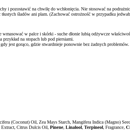
chy i pozostawić na chwilę do wchłonięcia. Nie stosować na podrażnio
jąc tłustych śladów ani plam. (Zachować ostrożność w przypadku jedw
 wmasować w palce i skórki - suche dłonie lubią odżywcze właściwości
 przykład na stopach lub pod piersiami.
gdy jest gorąco, gdzie stwardnieje ponownie bez żadnych problemów.
ifera (Coconut) Oil, Zea Mays Starch, Mangifera Indica (Magno) Seed
Extract, Citrus Dulcis Oil,
Pinene
,
Linalool
,
Terpineol
, Fragrance,
Ci