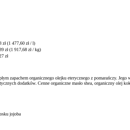
8 zł
(1 477,60 zł / l)
39 zł
(1 917,68 zł / kg)
27 zł
epłym zapachem organicznego olejku eterycznego z pomarańczy. Jego
ycznych dodatków. Cenne organiczne masło shea, organiczny olej kok
osku jojoba