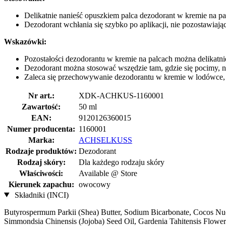
Delikatnie nanieść opuszkiem palca dezodorant w kremie na pa
Dezodorant wchłania się szybko po aplikacji, nie pozostawia
Wskazówki:
Pozostałości dezodorantu w kremie na palcach można delikatnie
Dezodorant można stosować wszędzie tam, gdzie się pocimy, na
Zaleca się przechowywanie dezodorantu w kremie w lodówce, 
Nr art.:
XDK-ACHKUS-1160001
Zawartość:
50 ml
EAN:
9120126360015
Numer producenta:
1160001
Marka:
ACHSELKUSS
Rodzaje produktów:
Dezodorant
Rodzaj skóry:
Dla każdego rodzaju skóry
Właściwości:
Available @ Store
Kierunek zapachu:
owocowy
Składniki (INCI)
Butyrospermum Parkii (Shea) Butter, Sodium Bicarbonate, Cocos Nuc
Simmondsia Chinensis (Jojoba) Seed Oil, Gardenia Tahitensis Flower 