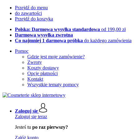
Przejdź do menu
do zawartości
Przejdź do koszyka
Polska: Darmowa wysyłka standardowa
od 199,00 zł
Darmowa wysyłka zwrotna
Co najmniej 1 darmowa próbka
do każdego zamówienia
Pomoc
Gdzie jest moje zamówienie?
Zwroty
Koszty dostawy
Opcje płatności
Kontakt
Wszystkie tematy pomocy
Zaloguj się
Zaloguj się teraz
Jesteś tu
po raz pierwszy?
Załóż konto