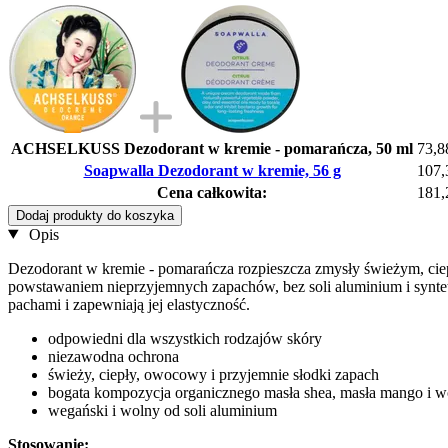
ACHSELKUSS Dezodorant w kremie - pomarańcza, 50 ml
73,8
Soapwalla Dezodorant w kremie, 56 g
107,
Cena całkowita:
181,
Dodaj produkty do koszyka
Opis
Dezodorant w kremie - pomarańcza rozpieszcza zmysły świeżym, ci
powstawaniem nieprzyjemnych zapachów, bez soli aluminium i syntet
pachami i zapewniają jej elastyczność.
odpowiedni dla wszystkich rodzajów skóry
niezawodna ochrona
świeży, ciepły, owocowy i przyjemnie słodki zapach
bogata kompozycja organicznego masła shea, masła mango i w
wegański i wolny od soli aluminium
Stosowanie: