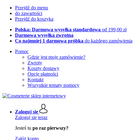
Przejdź do menu
do zawartości
Przejdź do koszyka
Polska: Darmowa wysyłka standardowa
od 199,00 zł
Darmowa wysyłka zwrotna
Co najmniej 1 darmowa próbka
do każdego zamówienia
Pomoc
Gdzie jest moje zamówienie?
Zwroty
Koszty dostawy
Opcje płatności
Kontakt
Wszystkie tematy pomocy
Zaloguj się
Zaloguj się teraz
Jesteś tu
po raz pierwszy?
Załóż konto