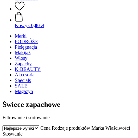
Koszyk
0,00 zł
Marki
PODRÓŻE
Pielęgnacja
Makijaż
Włosy
Zapachy
K-BEAUTY
Akcesoria
Specials
SALE
Magazyn
Świece zapachowe
Filtrowanie i sortowanie
Cena
Rodzaje produktów
Marka
Właściwości
Stoswanie