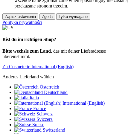
wszelkie dane zgromadzone w ten sposób nigdy nie zostaną
przekazane stronom trzecim.
Zapisz ustawienia
Zgoda
Tylko wymagane
Polityka prywatności
Bist du im richtigen Shop?
Bitte wechsle zum Land
, das mit deiner Lieferadresse
übereinstimmt.
Zu Cosmeterie International (English)
Anderes Lieferland wählen
Österreich
Deutschland
Italia
International (English)
France
Schweiz
Svizzera
Suisse
Switzerland