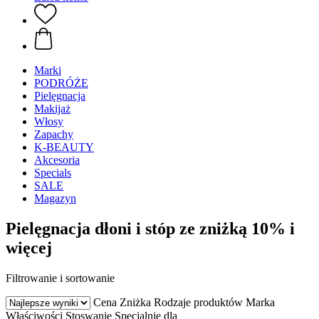
Marki
PODRÓŻE
Pielęgnacja
Makijaż
Włosy
Zapachy
K-BEAUTY
Akcesoria
Specials
SALE
Magazyn
Pielęgnacja dłoni i stóp ze zniżką 10% i
więcej
Filtrowanie i sortowanie
Cena
Zniżka
Rodzaje produktów
Marka
Właściwości
Stoswanie
Specjalnie dla