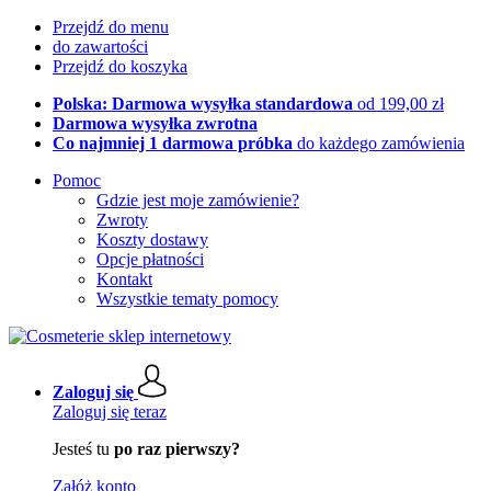
Przejdź do menu
do zawartości
Przejdź do koszyka
Polska: Darmowa wysyłka standardowa
od 199,00 zł
Darmowa wysyłka zwrotna
Co najmniej 1 darmowa próbka
do każdego zamówienia
Pomoc
Gdzie jest moje zamówienie?
Zwroty
Koszty dostawy
Opcje płatności
Kontakt
Wszystkie tematy pomocy
Zaloguj się
Zaloguj się teraz
Jesteś tu
po raz pierwszy?
Załóż konto