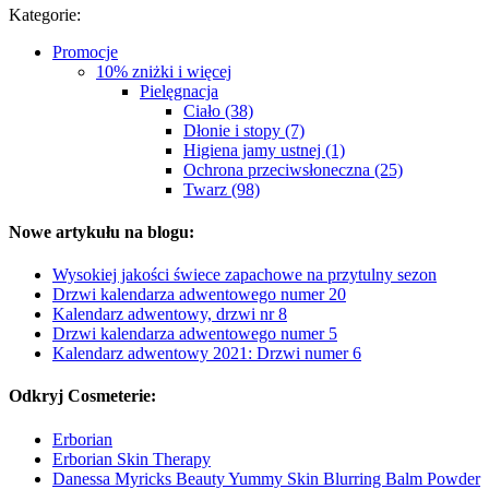
Kategorie:
Promocje
10% zniżki i więcej
Pielęgnacja
Ciało (38)
Dłonie i stopy (7)
Higiena jamy ustnej (1)
Ochrona przeciwsłoneczna (25)
Twarz (98)
Nowe artykułu na blogu:
Wysokiej jakości świece zapachowe na przytulny sezon
Drzwi kalendarza adwentowego numer 20
Kalendarz adwentowy, drzwi nr 8
Drzwi kalendarza adwentowego numer 5
Kalendarz adwentowy 2021: Drzwi numer 6
Odkryj Cosmeterie:
Erborian
Erborian Skin Therapy
Danessa Myricks Beauty Yummy Skin Blurring Balm Powder