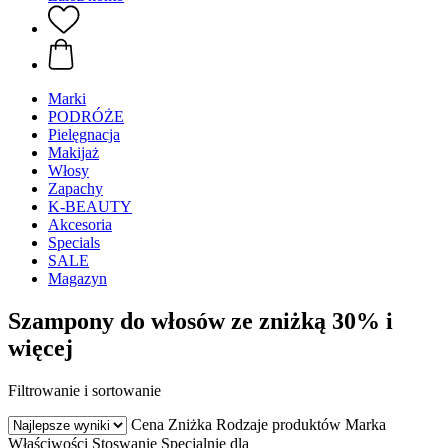
Marki
PODRÓŻE
Pielęgnacja
Makijaż
Włosy
Zapachy
K-BEAUTY
Akcesoria
Specials
SALE
Magazyn
Szampony do włosów ze zniżką 30% i
więcej
Filtrowanie i sortowanie
Cena
Zniżka
Rodzaje produktów
Marka
Właściwości
Stoswanie
Specjalnie dla