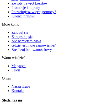
Zwroty i zwrot kosztów
Promocje i kupony
Potrzebujesz więcej pomocy?
Klienci firmowi
Moje konto
Zaloguj się
Zarejestruj się
Nie pamiętam hasła
Gdzie jest moje zamówienie?
Zrealizuj bon wartościowy
Warto wiedzieć
Magazyn
Salon
O nas
Nasza grupa
Kontakt
Śledź nas na