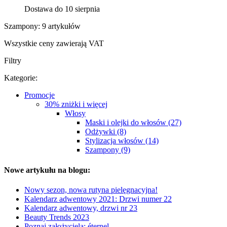
Dostawa do 10 sierpnia
Szampony: 9 artykułów
Wszystkie ceny zawierają VAT
Filtry
Kategorie:
Promocje
30% zniżki i więcej
Włosy
Maski i olejki do włosów (27)
Odżywki (8)
Stylizacja włosów (14)
Szampony (9)
Nowe artykułu na blogu:
Nowy sezon, nowa rutyna pielęgnacyjna!
Kalendarz adwentowy 2021: Drzwi numer 22
Kalendarz adwentowy, drzwi nr 23
Beauty Trends 2023
Poznaj założyciela: éternel