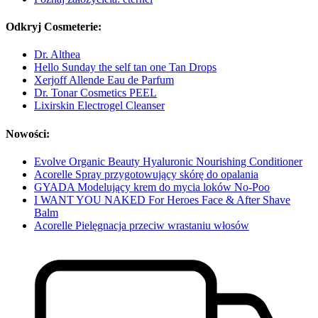
Odkryj Cosmeterie:
Dr. Althea
Hello Sunday the self tan one Tan Drops
Xerjoff Allende Eau de Parfum
Dr. Tonar Cosmetics PEEL
Lixirskin Electrogel Cleanser
Nowości:
Evolve Organic Beauty Hyaluronic Nourishing Conditioner
Acorelle Spray przygotowujący skórę do opalania
GYADA Modelujący krem do mycia loków No-Poo
I WANT YOU NAKED For Heroes Face & After Shave
Balm
Acorelle Pielęgnacja przeciw wrastaniu włosów