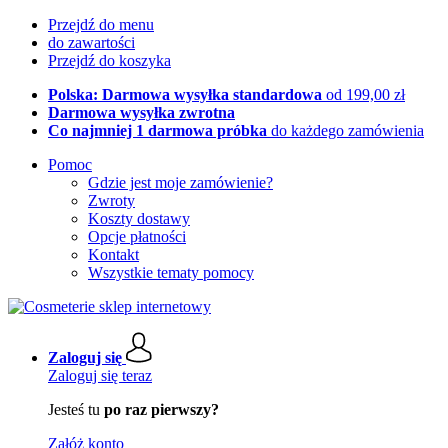
Przejdź do menu
do zawartości
Przejdź do koszyka
Polska: Darmowa wysyłka standardowa
od 199,00 zł
Darmowa wysyłka zwrotna
Co najmniej 1 darmowa próbka
do każdego zamówienia
Pomoc
Gdzie jest moje zamówienie?
Zwroty
Koszty dostawy
Opcje płatności
Kontakt
Wszystkie tematy pomocy
Zaloguj się
Zaloguj się teraz
Jesteś tu
po raz pierwszy?
Załóż konto