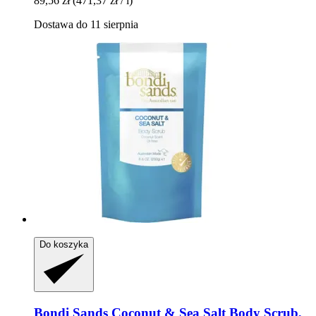
89,56 zł
(471,37 zł / l)
Dostawa do 11 sierpnia
Do koszyka
Bondi Sands
Coconut & Sea Salt Body Scrub,