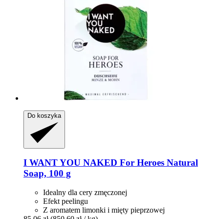
Do koszyka
I WANT YOU NAKED
For Heroes Natural
Soap, 100 g
Idealny dla cery zmęczonej
Efekt peelingu
Z aromatem limonki i mięty pieprzowej
85,06 zł
(850,60 zł / kg)