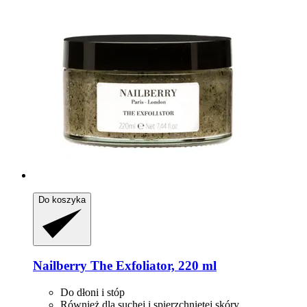
Do koszyka
Nailberry
The Exfoliator, 220 ml
Do dłoni i stóp
Również dla suchej i spierzchniętej skóry