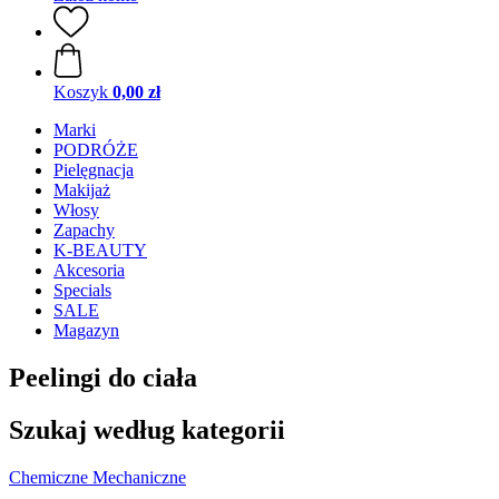
Koszyk
0,00 zł
Marki
PODRÓŻE
Pielęgnacja
Makijaż
Włosy
Zapachy
K-BEAUTY
Akcesoria
Specials
SALE
Magazyn
Peelingi do ciała
Szukaj według kategorii
Chemiczne
Mechaniczne