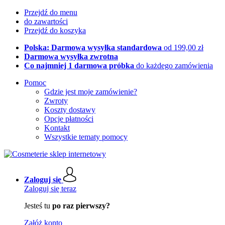
Przejdź do menu
do zawartości
Przejdź do koszyka
Polska: Darmowa wysyłka standardowa
od 199,00 zł
Darmowa wysyłka zwrotna
Co najmniej 1 darmowa próbka
do każdego zamówienia
Pomoc
Gdzie jest moje zamówienie?
Zwroty
Koszty dostawy
Opcje płatności
Kontakt
Wszystkie tematy pomocy
Zaloguj się
Zaloguj się teraz
Jesteś tu
po raz pierwszy?
Załóż konto