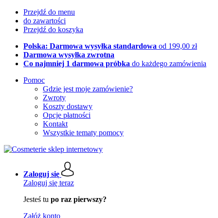
Przejdź do menu
do zawartości
Przejdź do koszyka
Polska: Darmowa wysyłka standardowa
od 199,00 zł
Darmowa wysyłka zwrotna
Co najmniej 1 darmowa próbka
do każdego zamówienia
Pomoc
Gdzie jest moje zamówienie?
Zwroty
Koszty dostawy
Opcje płatności
Kontakt
Wszystkie tematy pomocy
Zaloguj się
Zaloguj się teraz
Jesteś tu
po raz pierwszy?
Załóż konto