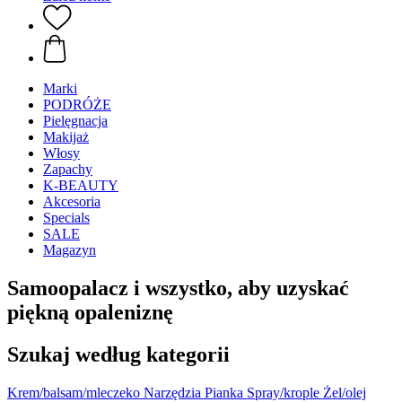
Marki
PODRÓŻE
Pielęgnacja
Makijaż
Włosy
Zapachy
K-BEAUTY
Akcesoria
Specials
SALE
Magazyn
Samoopalacz i wszystko, aby uzyskać
piękną opaleniznę
Szukaj według kategorii
Krem/balsam/mleczeko
Narzędzia
Pianka
Spray/krople
Żel/olej